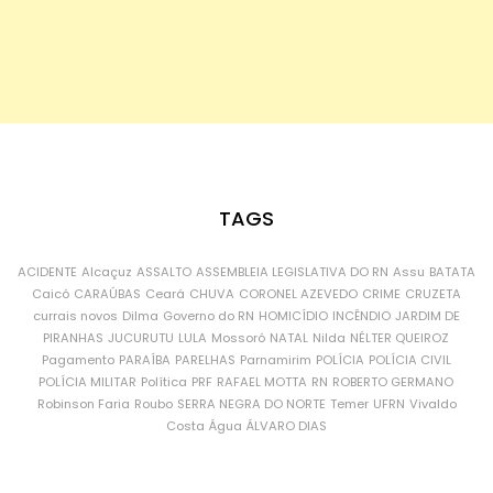
TAGS
ACIDENTE
Alcaçuz
ASSALTO
ASSEMBLEIA LEGISLATIVA DO RN
Assu
BATATA
Caicó
CARAÚBAS
Ceará
CHUVA
CORONEL AZEVEDO
CRIME
CRUZETA
currais novos
Dilma
Governo do RN
HOMICÍDIO
INCÊNDIO
JARDIM DE
PIRANHAS
JUCURUTU
LULA
Mossoró
NATAL
Nilda
NÉLTER QUEIROZ
Pagamento
PARAÍBA
PARELHAS
Parnamirim
POLÍCIA
POLÍCIA CIVIL
POLÍCIA MILITAR
Política
PRF
RAFAEL MOTTA
RN
ROBERTO GERMANO
Robinson Faria
Roubo
SERRA NEGRA DO NORTE
Temer
UFRN
Vivaldo
Costa
Água
ÁLVARO DIAS