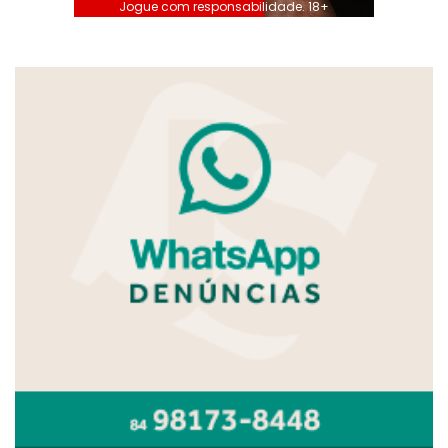
Jogue com responsabilidade. 18+