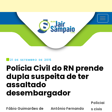
T
o
g
g
l
e
n
a
v
i
g
21 DE SETEMBRO DE 2015
a
Polícia Civil do RN prende
t
i
dupla suspeita de ter
o
n
assaltado
desembargador
Policiai
Fábio Guimarães de
Antônio Fernando
s civis