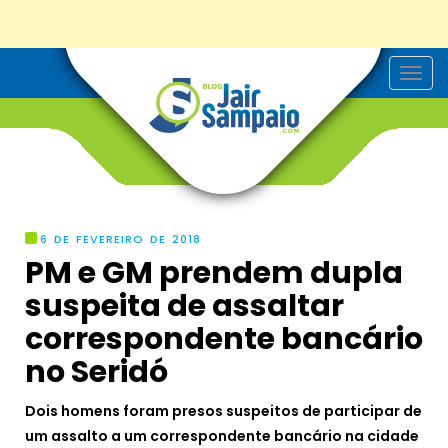
T
o
g
g
l
e
n
a
v
i
g
6 DE FEVEREIRO DE 2018
a
PM e GM prendem dupla
t
i
suspeita de assaltar
o
n
correspondente bancário
no Seridó
Dois homens foram presos suspeitos de participar de
um assalto a um correspondente bancário na cidade