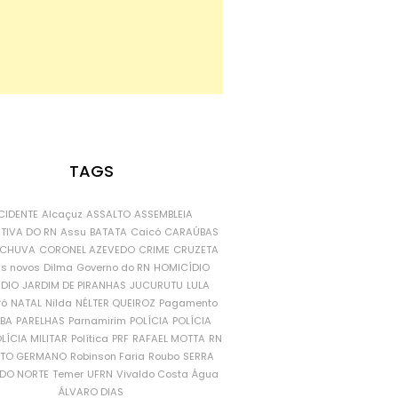
TAGS
CIDENTE
Alcaçuz
ASSALTO
ASSEMBLEIA
ATIVA DO RN
Assu
BATATA
Caicó
CARAÚBAS
CHUVA
CORONEL AZEVEDO
CRIME
CRUZETA
is novos
Dilma
Governo do RN
HOMICÍDIO
NDIO
JARDIM DE PIRANHAS
JUCURUTU
LULA
ró
NATAL
Nilda
NÉLTER QUEIROZ
Pagamento
ÍBA
PARELHAS
Parnamirim
POLÍCIA
POLÍCIA
LÍCIA MILITAR
Política
PRF
RAFAEL MOTTA
RN
RTO GERMANO
Robinson Faria
Roubo
SERRA
DO NORTE
Temer
UFRN
Vivaldo Costa
Água
ÁLVARO DIAS