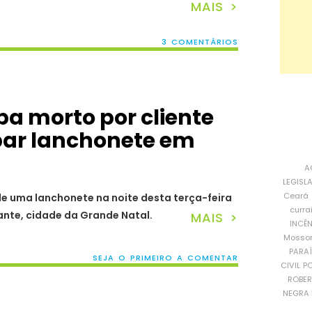
MAIS >
3 COMENTÁRIOS
a morto por cliente
bar lanchonete em
A
LEGISL
Ceará
e uma lanchonete na noite desta terça-feira
curra
nte, cidade da Grande Natal.
MAIS >
INCÊ
Mosso
PARA
SEJA O PRIMEIRO A COMENTAR
CIVIL
PO
ROBE
NEGRA 