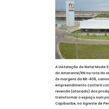
A instalação do Natal Moda 
do Amarante/RN na rota do s
às margens da BR-406, caminh
empreendimento contará com 
revenda (atacado) dos produt
transformar o espaço num po
Capibaribe, no Agreste de P