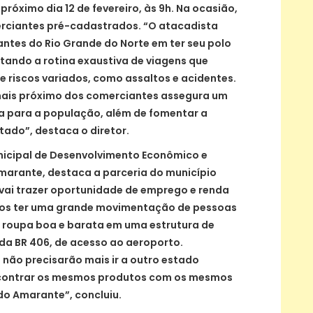
óximo dia 12 de fevereiro, às 9h. Na ocasião,
erciantes pré-cadastrados. “O atacadista
ntes do Rio Grande do Norte em ter seu polo
tando a rotina exaustiva de viagens que
e riscos variados, como assaltos e acidentes.
ais próximo dos comerciantes assegura um
 para a população, além de fomentar a
tado”, destaca o diretor.
nicipal de Desenvolvimento Econômico e
marante, destaca a parceria do município
ai trazer oportunidade de emprego e renda
mos ter uma grande movimentação de pessoas
 roupa boa e barata em uma estrutura de
da BR 406, de acesso ao aeroporto.
não precisarão mais ir a outro estado
contrar os mesmos produtos com os mesmos
do Amarante”, concluiu.