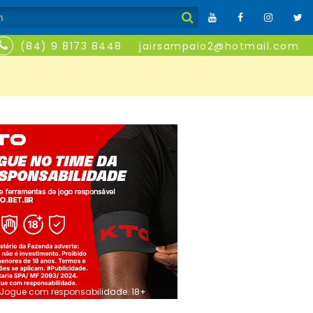
(84) 9 8173 8448
jairsampaio2@hotmail.com
Jogue com responsabilidade. 18+