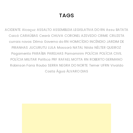
TAGS
ACIDENTE
Alcaçuz
ASSALTO
ASSEMBLEIA LEGISLATIVA DO RN
Assu
BATATA
Caicó
CARAÚBAS
Ceará
CHUVA
CORONEL AZEVEDO
CRIME
CRUZETA
currais novos
Dilma
Governo do RN
HOMICÍDIO
INCÊNDIO
JARDIM DE
PIRANHAS
JUCURUTU
LULA
Mossoró
NATAL
Nilda
NÉLTER QUEIROZ
Pagamento
PARAÍBA
PARELHAS
Parnamirim
POLÍCIA
POLÍCIA CIVIL
POLÍCIA MILITAR
Política
PRF
RAFAEL MOTTA
RN
ROBERTO GERMANO
Robinson Faria
Roubo
SERRA NEGRA DO NORTE
Temer
UFRN
Vivaldo
Costa
Água
ÁLVARO DIAS