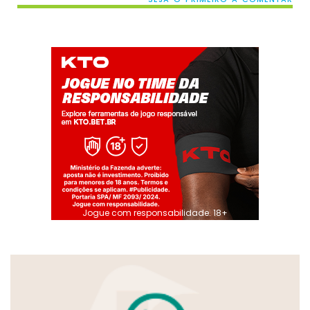
Jogue com responsabilidade. 18+