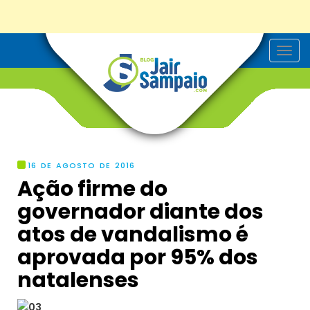
T
o
g
g
l
e
n
a
v
i
g
16 DE AGOSTO DE 2016
a
Ação firme do
t
i
governador diante dos
o
n
atos de vandalismo é
aprovada por 95% dos
natalenses