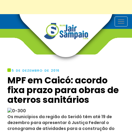
T
o
g
g
l
e
n
a
v
i
g
5 DE DEZEMBRO DE 2016
a
MPF em Caicó: acordo
t
i
fixa prazo para obras de
o
n
aterros sanitários
Os municípios da região do Seridó têm até 19 de
dezembro para apresentar à Justiça Federal o
cronograma de atividades para a construção do