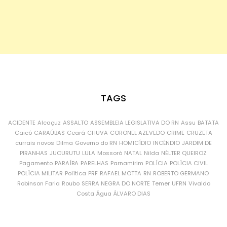
TAGS
ACIDENTE
Alcaçuz
ASSALTO
ASSEMBLEIA LEGISLATIVA DO RN
Assu
BATATA
Caicó
CARAÚBAS
Ceará
CHUVA
CORONEL AZEVEDO
CRIME
CRUZETA
currais novos
Dilma
Governo do RN
HOMICÍDIO
INCÊNDIO
JARDIM DE
PIRANHAS
JUCURUTU
LULA
Mossoró
NATAL
Nilda
NÉLTER QUEIROZ
Pagamento
PARAÍBA
PARELHAS
Parnamirim
POLÍCIA
POLÍCIA CIVIL
POLÍCIA MILITAR
Política
PRF
RAFAEL MOTTA
RN
ROBERTO GERMANO
Robinson Faria
Roubo
SERRA NEGRA DO NORTE
Temer
UFRN
Vivaldo
Costa
Água
ÁLVARO DIAS