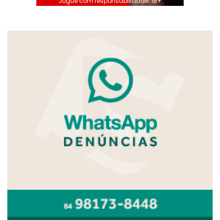
Jogue com responsabilidade. 18+