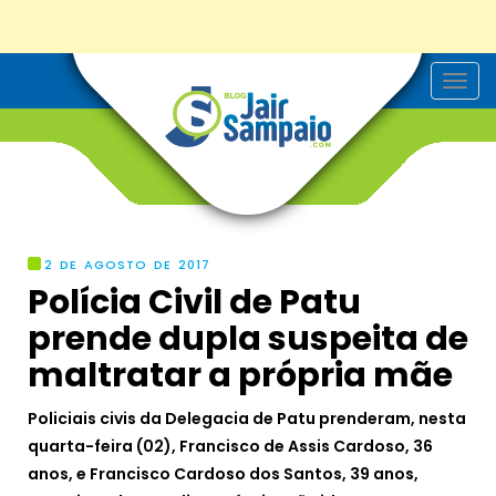
T
o
g
g
l
e
n
a
v
i
g
2 DE AGOSTO DE 2017
a
Polícia Civil de Patu
t
i
prende dupla suspeita de
o
n
maltratar a própria mãe
Policiais civis da Delegacia de Patu prenderam, nesta
quarta-feira (02), Francisco de Assis Cardoso, 36
anos, e Francisco Cardoso dos Santos, 39 anos,