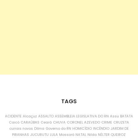
TAGS
ACIDENTE
Alcaçuz
ASSALTO
ASSEMBLEIA LEGISLATIVA DO RN
Assu
BATATA
Caicó
CARAÚBAS
Ceará
CHUVA
CORONEL AZEVEDO
CRIME
CRUZETA
currais novos
Dilma
Governo do RN
HOMICÍDIO
INCÊNDIO
JARDIM DE
PIRANHAS
JUCURUTU
LULA
Mossoró
NATAL
Nilda
NÉLTER QUEIROZ