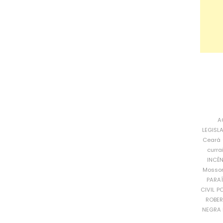
A
LEGISL
Ceará
curra
INCÊ
Mosso
PARA
CIVIL
PO
ROBE
NEGRA 