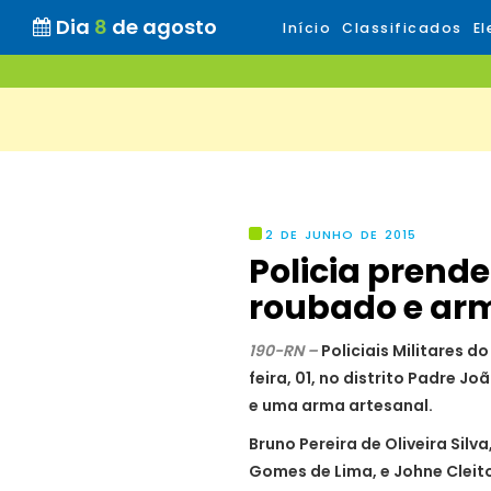
Dia
8
de agosto
Início
Classificados
El
2 DE JUNHO DE 2015
Policia prende
roubado e ar
190-RN –
Policiais Militares 
feira, 01, no distrito Padre 
e uma arma artesanal.
Bruno Pereira de Oliveira Sil
Gomes de Lima, e Johne Clei