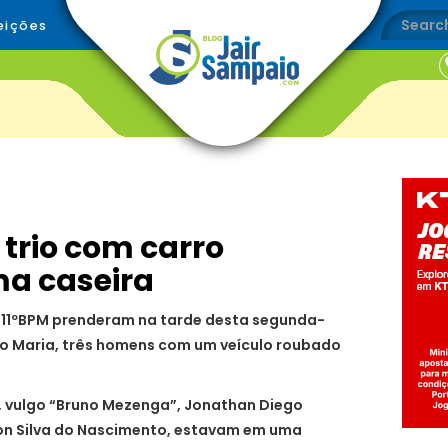
eições
 trio com carro
ma caseira
do 11ºBPM prenderam na tarde desta segunda-
João Maria, três homens com um veículo roubado
va, vulgo “Bruno Mezenga”, Jonathan Diego
ton Silva do Nascimento, estavam em uma