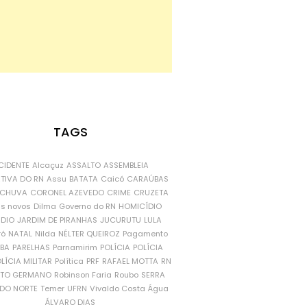
TAGS
CIDENTE
Alcaçuz
ASSALTO
ASSEMBLEIA
ATIVA DO RN
Assu
BATATA
Caicó
CARAÚBAS
CHUVA
CORONEL AZEVEDO
CRIME
CRUZETA
is novos
Dilma
Governo do RN
HOMICÍDIO
NDIO
JARDIM DE PIRANHAS
JUCURUTU
LULA
ró
NATAL
Nilda
NÉLTER QUEIROZ
Pagamento
ÍBA
PARELHAS
Parnamirim
POLÍCIA
POLÍCIA
LÍCIA MILITAR
Política
PRF
RAFAEL MOTTA
RN
RTO GERMANO
Robinson Faria
Roubo
SERRA
DO NORTE
Temer
UFRN
Vivaldo Costa
Água
ÁLVARO DIAS