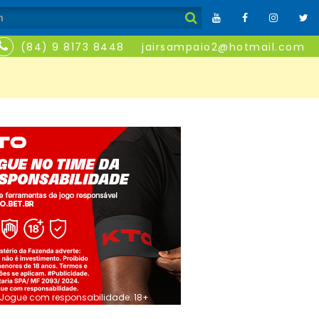
(84) 9 8173 8448
jairsampaio2@hotmail.com
Jogue com responsabilidade. 18+