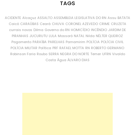
TAGS
ACIDENTE
Alcaçuz
ASSALTO
ASSEMBLEIA LEGISLATIVA DO RN
Assu
BATATA
Caicó
CARAÚBAS
Ceará
CHUVA
CORONEL AZEVEDO
CRIME
CRUZETA
currais novos
Dilma
Governo do RN
HOMICÍDIO
INCÊNDIO
JARDIM DE
PIRANHAS
JUCURUTU
LULA
Mossoró
NATAL
Nilda
NÉLTER QUEIROZ
Pagamento
PARAÍBA
PARELHAS
Parnamirim
POLÍCIA
POLÍCIA CIVIL
POLÍCIA MILITAR
Política
PRF
RAFAEL MOTTA
RN
ROBERTO GERMANO
Robinson Faria
Roubo
SERRA NEGRA DO NORTE
Temer
UFRN
Vivaldo
Costa
Água
ÁLVARO DIAS