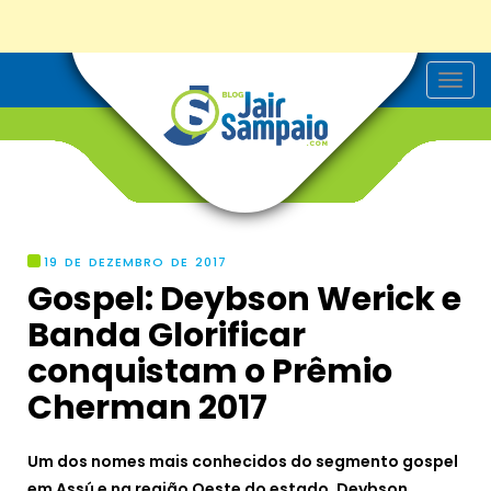
T
o
g
g
l
e
n
a
v
i
g
19 DE DEZEMBRO DE 2017
a
Gospel: Deybson Werick e
t
i
Banda Glorificar
o
n
conquistam o Prêmio
Cherman 2017
Um dos nomes mais conhecidos do segmento gospel
em Assú e na região Oeste do estado, Deybson