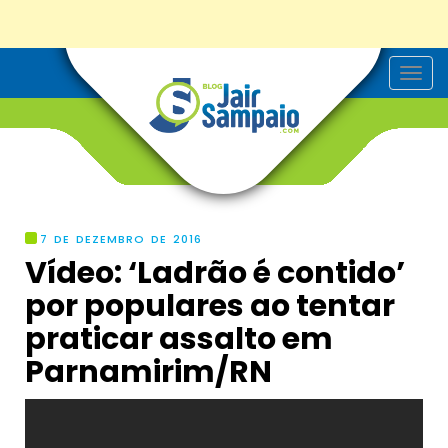
T
o
g
g
l
e
n
a
v
i
g
7 DE DEZEMBRO DE 2016
a
Vídeo: ‘Ladrão é contido’
t
i
por populares ao tentar
o
n
praticar assalto em
Parnamirim/RN