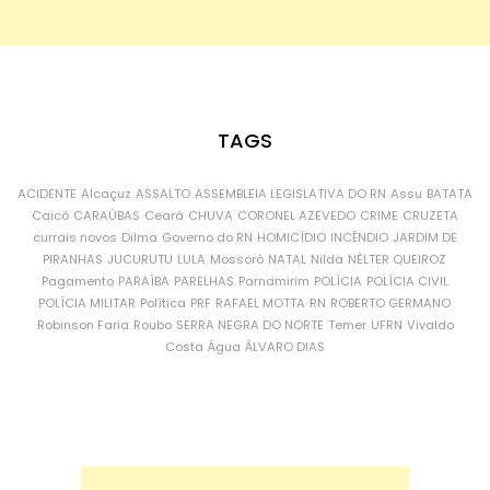
TAGS
ACIDENTE
Alcaçuz
ASSALTO
ASSEMBLEIA LEGISLATIVA DO RN
Assu
BATATA
Caicó
CARAÚBAS
Ceará
CHUVA
CORONEL AZEVEDO
CRIME
CRUZETA
currais novos
Dilma
Governo do RN
HOMICÍDIO
INCÊNDIO
JARDIM DE
PIRANHAS
JUCURUTU
LULA
Mossoró
NATAL
Nilda
NÉLTER QUEIROZ
Pagamento
PARAÍBA
PARELHAS
Parnamirim
POLÍCIA
POLÍCIA CIVIL
POLÍCIA MILITAR
Política
PRF
RAFAEL MOTTA
RN
ROBERTO GERMANO
Robinson Faria
Roubo
SERRA NEGRA DO NORTE
Temer
UFRN
Vivaldo
Costa
Água
ÁLVARO DIAS