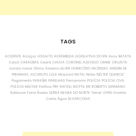
TAGS
ACIDENTE
Alcaçuz
ASSALTO
ASSEMBLEIA LEGISLATIVA DO RN
Assu
BATATA
Caicó
CARAÚBAS
Ceará
CHUVA
CORONEL AZEVEDO
CRIME
CRUZETA
currais novos
Dilma
Governo do RN
HOMICÍDIO
INCÊNDIO
JARDIM DE
PIRANHAS
JUCURUTU
LULA
Mossoró
NATAL
Nilda
NÉLTER QUEIROZ
Pagamento
PARAÍBA
PARELHAS
Parnamirim
POLÍCIA
POLÍCIA CIVIL
POLÍCIA MILITAR
Política
PRF
RAFAEL MOTTA
RN
ROBERTO GERMANO
Robinson Faria
Roubo
SERRA NEGRA DO NORTE
Temer
UFRN
Vivaldo
Costa
Água
ÁLVARO DIAS