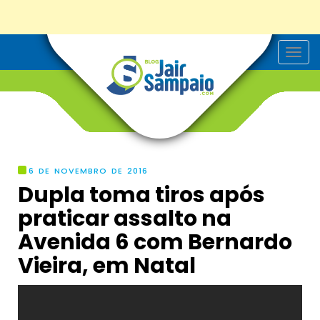
T
o
g
g
l
e
n
a
v
i
g
6 DE NOVEMBRO DE 2016
a
Dupla toma tiros após
t
i
praticar assalto na
o
n
Avenida 6 com Bernardo
Vieira, em Natal