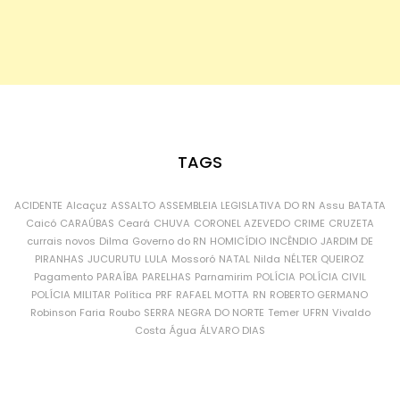
TAGS
ACIDENTE
Alcaçuz
ASSALTO
ASSEMBLEIA LEGISLATIVA DO RN
Assu
BATATA
Caicó
CARAÚBAS
Ceará
CHUVA
CORONEL AZEVEDO
CRIME
CRUZETA
currais novos
Dilma
Governo do RN
HOMICÍDIO
INCÊNDIO
JARDIM DE
PIRANHAS
JUCURUTU
LULA
Mossoró
NATAL
Nilda
NÉLTER QUEIROZ
Pagamento
PARAÍBA
PARELHAS
Parnamirim
POLÍCIA
POLÍCIA CIVIL
POLÍCIA MILITAR
Política
PRF
RAFAEL MOTTA
RN
ROBERTO GERMANO
Robinson Faria
Roubo
SERRA NEGRA DO NORTE
Temer
UFRN
Vivaldo
Costa
Água
ÁLVARO DIAS