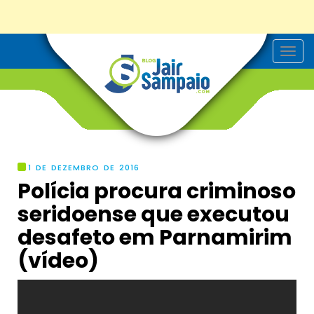
T
o
g
g
l
e
n
a
v
i
g
1 DE DEZEMBRO DE 2016
a
Polícia procura criminoso
t
i
seridoense que executou
o
n
desafeto em Parnamirim
(vídeo)