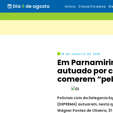
Dia
9
de agosto
Início
Classificados
El
18 DE AGOSTO DE 2016
Em Parnamir
autuado por c
comerem “pe
Policiais civis da Delegacia
(DEPREMA) autu
aram
, nesta 
Wagner Pontes de Oliveira,
3
1