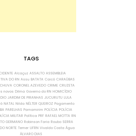
TAGS
CIDENTE
Alcaçuz
ASSALTO
ASSEMBLEIA
ATIVA DO RN
Assu
BATATA
Caicó
CARAÚBAS
CHUVA
CORONEL AZEVEDO
CRIME
CRUZETA
is novos
Dilma
Governo do RN
HOMICÍDIO
NDIO
JARDIM DE PIRANHAS
JUCURUTU
LULA
ró
NATAL
Nilda
NÉLTER QUEIROZ
Pagamento
ÍBA
PARELHAS
Parnamirim
POLÍCIA
POLÍCIA
LÍCIA MILITAR
Política
PRF
RAFAEL MOTTA
RN
RTO GERMANO
Robinson Faria
Roubo
SERRA
DO NORTE
Temer
UFRN
Vivaldo Costa
Água
ÁLVARO DIAS