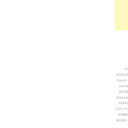
A
LEGISL
Ceará
curra
INCÊ
Mosso
PARA
CIVIL
PO
ROBE
NEGRA 