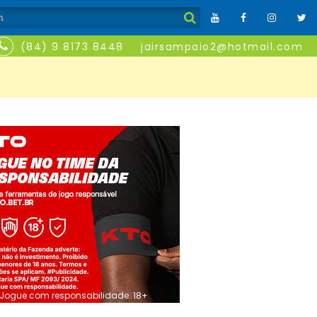
(84) 9 8173 8448
jairsampaio2@hotmail.com
Jogue com responsabilidade. 18+