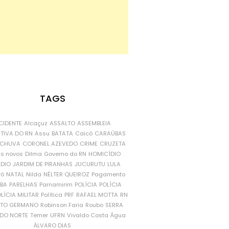
TAGS
CIDENTE
Alcaçuz
ASSALTO
ASSEMBLEIA
ATIVA DO RN
Assu
BATATA
Caicó
CARAÚBAS
CHUVA
CORONEL AZEVEDO
CRIME
CRUZETA
is novos
Dilma
Governo do RN
HOMICÍDIO
NDIO
JARDIM DE PIRANHAS
JUCURUTU
LULA
ró
NATAL
Nilda
NÉLTER QUEIROZ
Pagamento
ÍBA
PARELHAS
Parnamirim
POLÍCIA
POLÍCIA
LÍCIA MILITAR
Política
PRF
RAFAEL MOTTA
RN
RTO GERMANO
Robinson Faria
Roubo
SERRA
DO NORTE
Temer
UFRN
Vivaldo Costa
Água
ÁLVARO DIAS