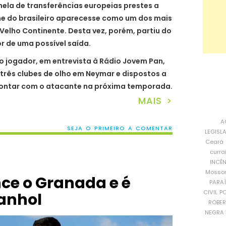
anela de transferências europeias prestes a
me do brasileiro aparecesse como um dos mais
Velho Continente. Desta vez, porém, partiu do
or de uma possível saída.
o jogador, em entrevista à Rádio Jovem Pan,
 três clubes de olho em Neymar e dispostos a
contar com o atacante na próxima temporada.
MAIS >
A
SEJA O PRIMEIRO A COMENTAR
LEGISL
Ceará
curra
INCÊ
Mosso
ce o Granada e é
PARA
CIVIL
PO
anhol
ROBE
NEGRA 