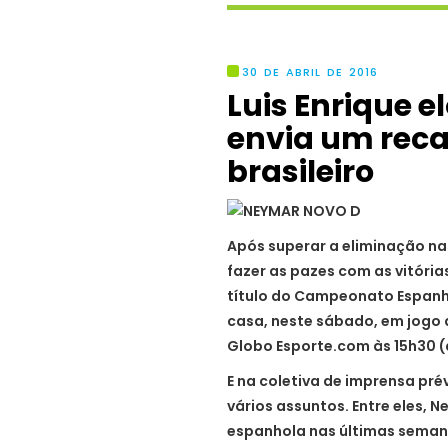
30 DE ABRIL DE 2016
Luis Enrique 
envia um reca
brasileiro
Após superar a eliminação na
fazer as pazes com as vitórias
título do Campeonato Espanho
casa, neste sábado, em jogo 
Globo Esporte.com às 15h30 (d
E na coletiva de imprensa prév
vários assuntos. Entre eles,
N
espanhola nas últimas semana