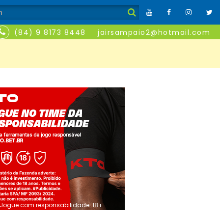
(84) 9 8173 8448
jairsampaio2@hotmail.com
Jogue com responsabilidade. 18+