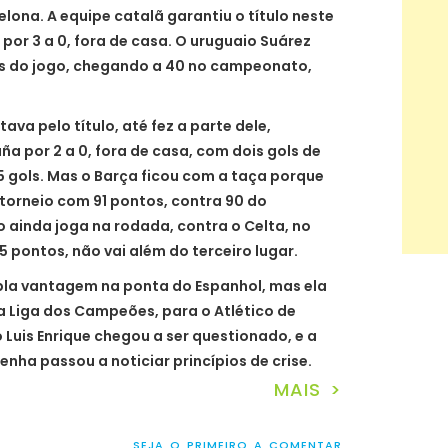
ona. A equipe catalã garantiu o título neste
or 3 a 0, fora de casa. O uruguaio Suárez
ls do jogo, chegando a 40 no campeonato,
va pelo título, até fez a parte dele,
a por 2 a 0, fora de casa, com dois gols de
35 gols. Mas o Barça ficou com a taça porque
 torneio com 91 pontos, contra 90 do
co ainda joga na rodada, contra o Celta, no
 pontos, não vai além do terceiro lugar.
pla vantagem na ponta do Espanhol, mas ela
a Liga dos Campeões, para o Atlético de
 Luis Enrique chegou a ser questionado, e a
nha passou a noticiar princípios de crise.
MAIS >
SEJA O PRIMEIRO A COMENTAR