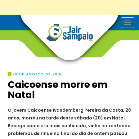
T
o
g
g
l
e
n
a
v
i
g
20 DE AGOSTO DE 2016
a
Caicoense morre em
t
i
Natal
o
n
O jovem Caicoense Ivandemberg Pereira da Costa, 28
anos, morreu na tarde deste sábado (20) em Natal,
Bebega como era mais conhecido, vinha enfrentando
problemas de rins e no final do dia de ontem passou