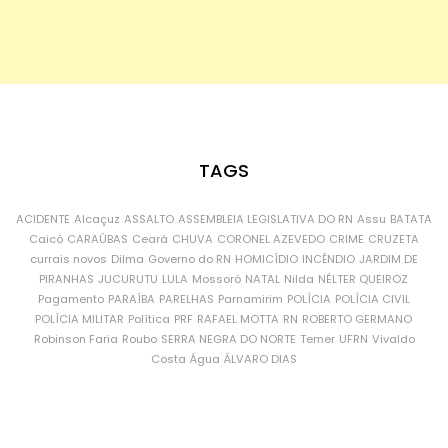
TAGS
ACIDENTE
Alcaçuz
ASSALTO
ASSEMBLEIA LEGISLATIVA DO RN
Assu
BATATA
Caicó
CARAÚBAS
Ceará
CHUVA
CORONEL AZEVEDO
CRIME
CRUZETA
currais novos
Dilma
Governo do RN
HOMICÍDIO
INCÊNDIO
JARDIM DE
PIRANHAS
JUCURUTU
LULA
Mossoró
NATAL
Nilda
NÉLTER QUEIROZ
Pagamento
PARAÍBA
PARELHAS
Parnamirim
POLÍCIA
POLÍCIA CIVIL
POLÍCIA MILITAR
Política
PRF
RAFAEL MOTTA
RN
ROBERTO GERMANO
Robinson Faria
Roubo
SERRA NEGRA DO NORTE
Temer
UFRN
Vivaldo
Costa
Água
ÁLVARO DIAS