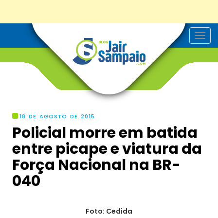
T
o
g
g
l
e
n
a
v
i
g
18 DE AGOSTO DE 2015
a
Policial morre em batida
t
i
entre picape e viatura da
o
n
Força Nacional na BR-
040
Foto: Cedida