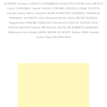
ACIDENTE
Alcaçuz
ASSALTO
ASSEMBLEIA LEGISLATIVA DO RN
Assu
BATATA
Caicó
CARAÚBAS
Ceará
CHUVA
CORONEL AZEVEDO
CRIME
CRUZETA
currais novos
Dilma
Governo do RN
HOMICÍDIO
INCÊNDIO
JARDIM DE
PIRANHAS
JUCURUTU
LULA
Mossoró
NATAL
Nilda
NÉLTER QUEIROZ
Pagamento
PARAÍBA
PARELHAS
Parnamirim
POLÍCIA
POLÍCIA CIVIL
POLÍCIA MILITAR
Política
PRF
RAFAEL MOTTA
RN
ROBERTO GERMANO
Robinson Faria
Roubo
SERRA NEGRA DO NORTE
Temer
UFRN
Vivaldo
Costa
Água
ÁLVARO DIAS