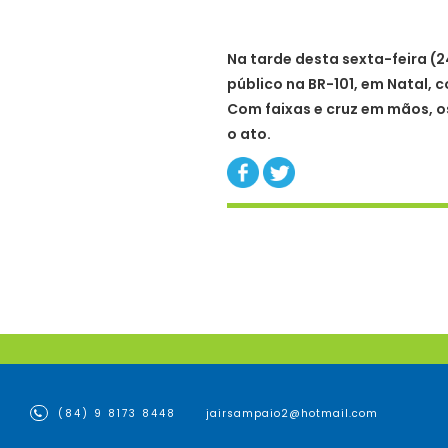
Na tarde desta sexta-feira (24
público na BR-101, em Natal,
Com faixas e cruz em mãos, o
o ato.
(84) 9 8173 8448
jairsampaio2@hotmail.com