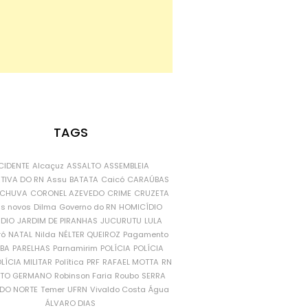
TAGS
CIDENTE
Alcaçuz
ASSALTO
ASSEMBLEIA
ATIVA DO RN
Assu
BATATA
Caicó
CARAÚBAS
CHUVA
CORONEL AZEVEDO
CRIME
CRUZETA
is novos
Dilma
Governo do RN
HOMICÍDIO
NDIO
JARDIM DE PIRANHAS
JUCURUTU
LULA
ró
NATAL
Nilda
NÉLTER QUEIROZ
Pagamento
ÍBA
PARELHAS
Parnamirim
POLÍCIA
POLÍCIA
LÍCIA MILITAR
Política
PRF
RAFAEL MOTTA
RN
RTO GERMANO
Robinson Faria
Roubo
SERRA
DO NORTE
Temer
UFRN
Vivaldo Costa
Água
ÁLVARO DIAS