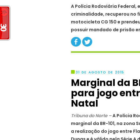
A Polícia Rodoviária Federal
criminalidade, recuperou no f
motocicleta CG 150 e prendeu
possuir mandado de prisão e
31 DE AGOSTO DE 2015
Marginal da B
para jogo ent
Natal
Tribuna do Norte –
A Polícia Ro
marginal da BR-101, na zona S
a realização do jogo entre F
Dunas e é válido pela Série A