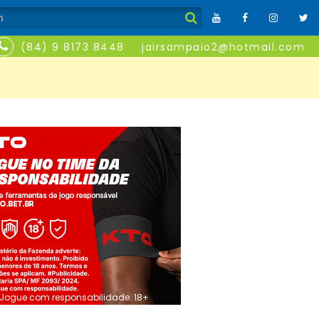
(84) 9 8173 8448
jairsampaio2@hotmail.com
Jogue com responsabilidade. 18+