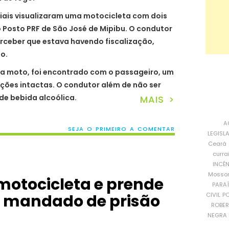
ciais visualizaram uma motocicleta com dois
 Posto PRF de São José de Mipibu. O condutor
rceber que estava havendo fiscalização,
o.
da moto, foi encontrado com o passageiro, um
nições intactas. O condutor além de não ser
 de bebida alcoólica.
MAIS >
A
SEJA O PRIMEIRO A COMENTAR
LEGISL
Ceará
curra
INCÊ
Mosso
motocicleta e prende
PARA
CIVIL
PO
 mandado de prisão
ROBE
NEGRA 