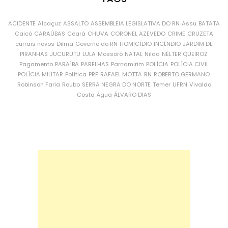
ACIDENTE
Alcaçuz
ASSALTO
ASSEMBLEIA LEGISLATIVA DO RN
Assu
BATATA
Caicó
CARAÚBAS
Ceará
CHUVA
CORONEL AZEVEDO
CRIME
CRUZETA
currais novos
Dilma
Governo do RN
HOMICÍDIO
INCÊNDIO
JARDIM DE
PIRANHAS
JUCURUTU
LULA
Mossoró
NATAL
Nilda
NÉLTER QUEIROZ
Pagamento
PARAÍBA
PARELHAS
Parnamirim
POLÍCIA
POLÍCIA CIVIL
POLÍCIA MILITAR
Política
PRF
RAFAEL MOTTA
RN
ROBERTO GERMANO
Robinson Faria
Roubo
SERRA NEGRA DO NORTE
Temer
UFRN
Vivaldo
Costa
Água
ÁLVARO DIAS