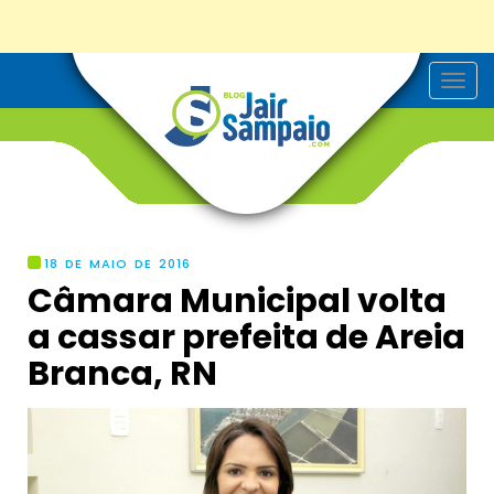
T
o
g
g
l
e
n
a
v
i
g
18 DE MAIO DE 2016
a
Câmara Municipal volta
t
i
a cassar prefeita de Areia
o
n
Branca, RN