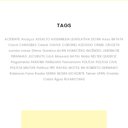
TAGS
ACIDENTE
Alcaçuz
ASSALTO
ASSEMBLEIA LEGISLATIVA DO RN
Assu
BATATA
Caicó
CARAÚBAS
Ceará
CHUVA
CORONEL AZEVEDO
CRIME
CRUZETA
currais novos
Dilma
Governo do RN
HOMICÍDIO
INCÊNDIO
JARDIM DE
PIRANHAS
JUCURUTU
LULA
Mossoró
NATAL
Nilda
NÉLTER QUEIROZ
Pagamento
PARAÍBA
PARELHAS
Parnamirim
POLÍCIA
POLÍCIA CIVIL
POLÍCIA MILITAR
Política
PRF
RAFAEL MOTTA
RN
ROBERTO GERMANO
Robinson Faria
Roubo
SERRA NEGRA DO NORTE
Temer
UFRN
Vivaldo
Costa
Água
ÁLVARO DIAS