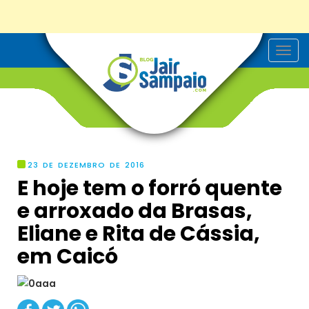
T
o
g
g
l
e
n
a
v
i
g
23 DE DEZEMBRO DE 2016
a
E hoje tem o forró quente
t
i
e arroxado da Brasas,
o
n
Eliane e Rita de Cássia,
em Caicó