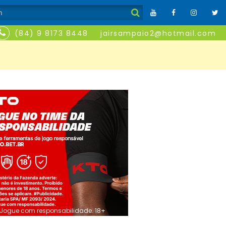
(84) 9 8173 8448
jairsampaio2@hotmail.com
Jogue com responsabilidade. 18+