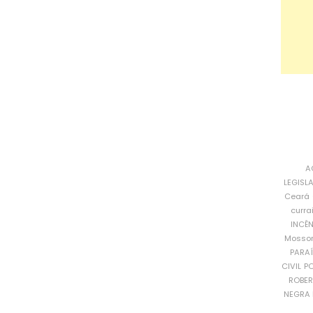
A
LEGISL
Ceará
curra
INCÊ
Mosso
PARA
CIVIL
PO
ROBE
NEGRA 