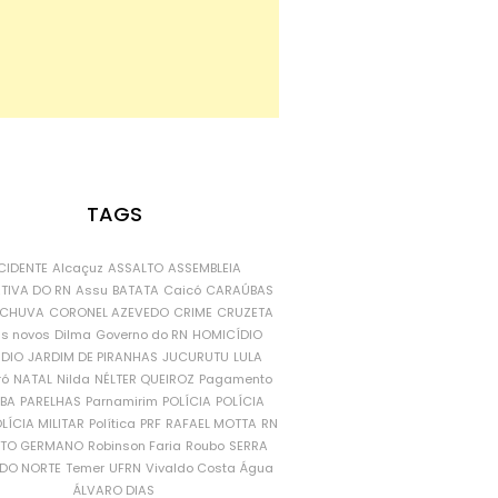
TAGS
CIDENTE
Alcaçuz
ASSALTO
ASSEMBLEIA
ATIVA DO RN
Assu
BATATA
Caicó
CARAÚBAS
CHUVA
CORONEL AZEVEDO
CRIME
CRUZETA
is novos
Dilma
Governo do RN
HOMICÍDIO
NDIO
JARDIM DE PIRANHAS
JUCURUTU
LULA
ró
NATAL
Nilda
NÉLTER QUEIROZ
Pagamento
ÍBA
PARELHAS
Parnamirim
POLÍCIA
POLÍCIA
LÍCIA MILITAR
Política
PRF
RAFAEL MOTTA
RN
RTO GERMANO
Robinson Faria
Roubo
SERRA
DO NORTE
Temer
UFRN
Vivaldo Costa
Água
ÁLVARO DIAS