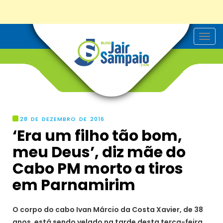
T
o
g
g
l
e
n
a
v
i
g
28 DE DEZEMBRO DE 2016
a
‘Era um filho tão bom,
t
i
meu Deus’, diz mãe do
o
n
Cabo PM morto a tiros
em Parnamirim
O corpo do cabo Ivan Márcio da Costa Xavier, de 38
anos, está sendo velado na tarde desta terça-feira