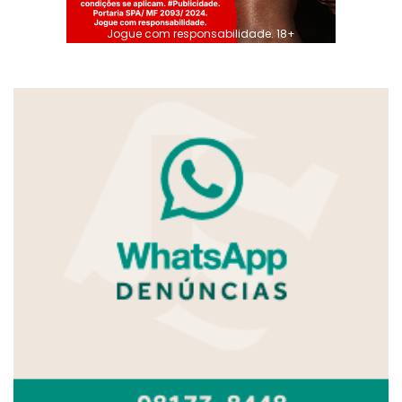
Jogue com responsabilidade. 18+