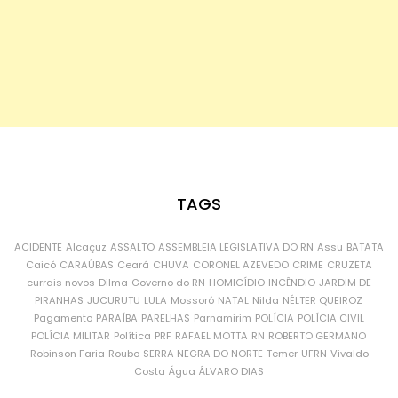
TAGS
ACIDENTE
Alcaçuz
ASSALTO
ASSEMBLEIA LEGISLATIVA DO RN
Assu
BATATA
Caicó
CARAÚBAS
Ceará
CHUVA
CORONEL AZEVEDO
CRIME
CRUZETA
currais novos
Dilma
Governo do RN
HOMICÍDIO
INCÊNDIO
JARDIM DE
PIRANHAS
JUCURUTU
LULA
Mossoró
NATAL
Nilda
NÉLTER QUEIROZ
Pagamento
PARAÍBA
PARELHAS
Parnamirim
POLÍCIA
POLÍCIA CIVIL
POLÍCIA MILITAR
Política
PRF
RAFAEL MOTTA
RN
ROBERTO GERMANO
Robinson Faria
Roubo
SERRA NEGRA DO NORTE
Temer
UFRN
Vivaldo
Costa
Água
ÁLVARO DIAS