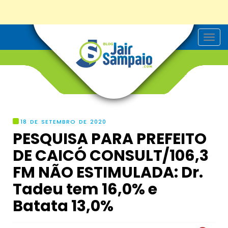
T
o
g
g
l
e
n
a
v
i
g
18 DE SETEMBRO DE 2020
a
PESQUISA PARA PREFEITO
t
i
DE CAICÓ CONSULT/106,3
o
n
FM NÃO ESTIMULADA: Dr.
Tadeu tem 16,0% e
Batata 13,0%