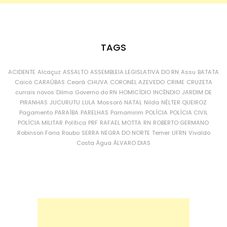
TAGS
ACIDENTE
Alcaçuz
ASSALTO
ASSEMBLEIA LEGISLATIVA DO RN
Assu
BATATA
Caicó
CARAÚBAS
Ceará
CHUVA
CORONEL AZEVEDO
CRIME
CRUZETA
currais novos
Dilma
Governo do RN
HOMICÍDIO
INCÊNDIO
JARDIM DE
PIRANHAS
JUCURUTU
LULA
Mossoró
NATAL
Nilda
NÉLTER QUEIROZ
Pagamento
PARAÍBA
PARELHAS
Parnamirim
POLÍCIA
POLÍCIA CIVIL
POLÍCIA MILITAR
Política
PRF
RAFAEL MOTTA
RN
ROBERTO GERMANO
Robinson Faria
Roubo
SERRA NEGRA DO NORTE
Temer
UFRN
Vivaldo
Costa
Água
ÁLVARO DIAS