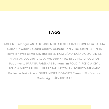
TAGS
ACIDENTE
Alcaçuz
ASSALTO
ASSEMBLEIA LEGISLATIVA DO RN
Assu
BATATA
Caicó
CARAÚBAS
Ceará
CHUVA
CORONEL AZEVEDO
CRIME
CRUZETA
currais novos
Dilma
Governo do RN
HOMICÍDIO
INCÊNDIO
JARDIM DE
PIRANHAS
JUCURUTU
LULA
Mossoró
NATAL
Nilda
NÉLTER QUEIROZ
Pagamento
PARAÍBA
PARELHAS
Parnamirim
POLÍCIA
POLÍCIA CIVIL
POLÍCIA MILITAR
Política
PRF
RAFAEL MOTTA
RN
ROBERTO GERMANO
Robinson Faria
Roubo
SERRA NEGRA DO NORTE
Temer
UFRN
Vivaldo
Costa
Água
ÁLVARO DIAS