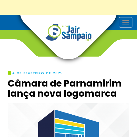
T
o
g
g
l
e
n
a
v
i
g
4 DE FEVEREIRO DE 2025
a
Câmara de Parnamirim
t
i
lança nova logomarca
o
n