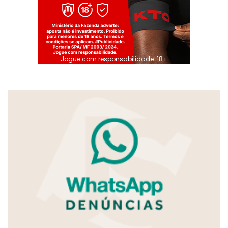
Jogue com responsabilidade. 18+