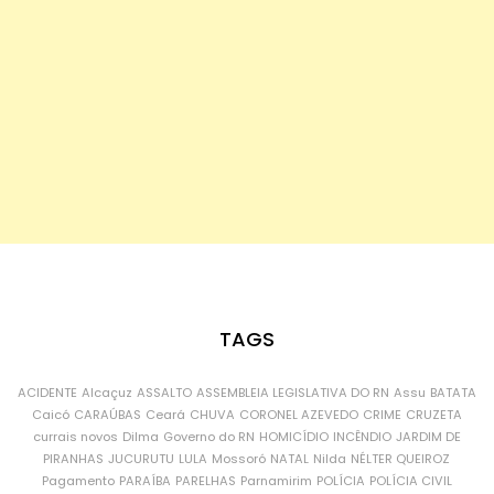
TAGS
ACIDENTE
Alcaçuz
ASSALTO
ASSEMBLEIA LEGISLATIVA DO RN
Assu
BATATA
Caicó
CARAÚBAS
Ceará
CHUVA
CORONEL AZEVEDO
CRIME
CRUZETA
currais novos
Dilma
Governo do RN
HOMICÍDIO
INCÊNDIO
JARDIM DE
PIRANHAS
JUCURUTU
LULA
Mossoró
NATAL
Nilda
NÉLTER QUEIROZ
Pagamento
PARAÍBA
PARELHAS
Parnamirim
POLÍCIA
POLÍCIA CIVIL