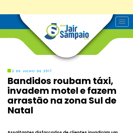
T
o
g
g
l
e
n
a
v
i
g
2 DE JULHO DE 2017
a
Bandidos roubam táxi,
t
i
invadem motel e fazem
o
n
arrastão na zona Sul de
Natal
Assaltantes disfarçados de clientes invadiram um