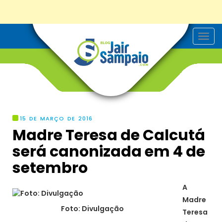
T
o
g
g
l
e
n
a
v
i
g
15 DE MARÇO DE 2016
a
Madre Teresa de Calcutá
t
i
será canonizada em 4 de
o
n
setembro
A
Madre
Foto: Divulgação
Teresa