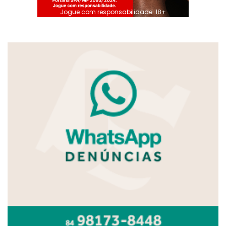
Jogue com responsabilidade. 18+