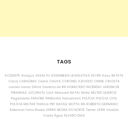
TAGS
ACIDENTE
Alcaçuz
ASSALTO
ASSEMBLEIA LEGISLATIVA DO RN
Assu
BATATA
Caicó
CARAÚBAS
Ceará
CHUVA
CORONEL AZEVEDO
CRIME
CRUZETA
currais novos
Dilma
Governo do RN
HOMICÍDIO
INCÊNDIO
JARDIM DE
PIRANHAS
JUCURUTU
LULA
Mossoró
NATAL
Nilda
NÉLTER QUEIROZ
Pagamento
PARAÍBA
PARELHAS
Parnamirim
POLÍCIA
POLÍCIA CIVIL
POLÍCIA MILITAR
Política
PRF
RAFAEL MOTTA
RN
ROBERTO GERMANO
Robinson Faria
Roubo
SERRA NEGRA DO NORTE
Temer
UFRN
Vivaldo
Costa
Água
ÁLVARO DIAS