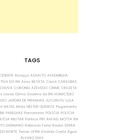
TAGS
CIDENTE
Alcaçuz
ASSALTO
ASSEMBLEIA
ATIVA DO RN
Assu
BATATA
Caicó
CARAÚBAS
CHUVA
CORONEL AZEVEDO
CRIME
CRUZETA
is novos
Dilma
Governo do RN
HOMICÍDIO
NDIO
JARDIM DE PIRANHAS
JUCURUTU
LULA
ró
NATAL
Nilda
NÉLTER QUEIROZ
Pagamento
ÍBA
PARELHAS
Parnamirim
POLÍCIA
POLÍCIA
LÍCIA MILITAR
Política
PRF
RAFAEL MOTTA
RN
RTO GERMANO
Robinson Faria
Roubo
SERRA
DO NORTE
Temer
UFRN
Vivaldo Costa
Água
ÁLVARO DIAS