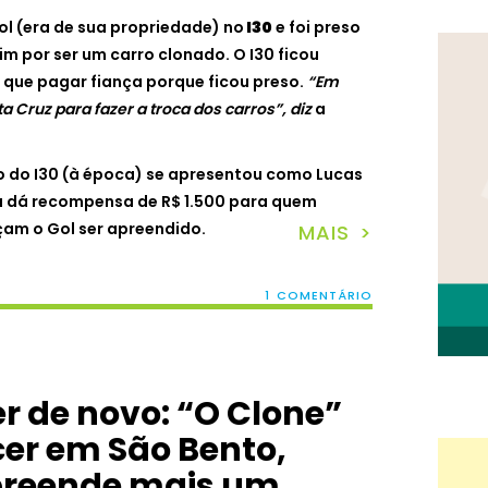
ol (era de sua propriedade) no
I30
e foi preso
m por ser um carro clonado. O I30 ficou
 que pagar fiança porque ficou preso.
“Em
a Cruz para fazer a troca dos carros”, diz
a
o do I30 (à época) se apresentou como Lucas
ima dá recompensa de R$ 1.500 para quem
am o Gol ser apreendido.
MAIS >
1 COMENTÁRIO
r de novo: “O Clone”
cer em São Bento,
 apreende mais um