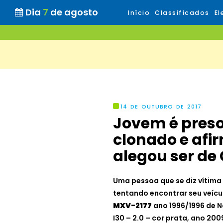
Dia
7
de agosto
Início
Classificados
El
14 DE OUTUBRO DE 2017
Jovem é preso
clonado e afi
alegou ser de
Uma pessoa que se diz vítima
tentando encontrar seu veícu
MXV-2177
ano 1996/1996 de N
I30 – 2.0 – cor prata, ano 2