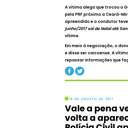
A vitima alega que trocou o G
pela PRF próximo a Ceará-Miri
apreendido e o condutor teve
junho/2017 sai de Natal até Sant
vítima.
Em meio à negociação, o don
e disse ser caicoense. A vít
repassar informações que faç
16 DE AGOSTO DE 2017
Vale a pena ve
volta a apare
Polícia Civil