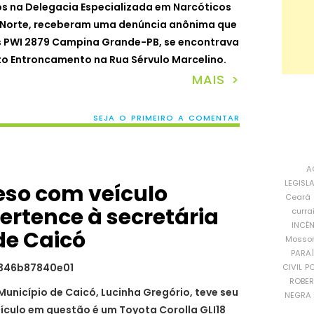
dos na Delegacia Especializada em Narcóticos
 Norte, receberam uma denúncia anônima que
as PWI 2879 Campina Grande-PB, se encontrava
 Entroncamento na Rua Sérvulo Marcelino.
MAIS >
SEJA O PRIMEIRO A COMENTAR
A
LEGISL
eso com veículo
Ceará
ertence à secretária
curra
INCÊ
de Caicó
Mosso
PARA
CIVIL
PO
ROBE
unicípio de Caicó, Lucinha Gregório, teve seu
NEGRA 
eículo em questão é um Toyota Corolla GLI18