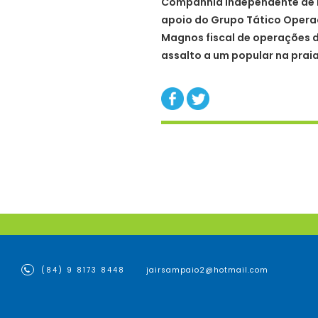
Companhia Independente de 
apoio do Grupo Tático Operac
Magnos fiscal de operações d
assalto a um popular na prai
(84) 9 8173 8448
jairsampaio2@hotmail.com