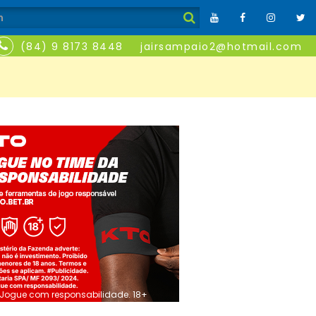
(84) 9 8173 8448
jairsampaio2@hotmail.com
Jogue com responsabilidade. 18+