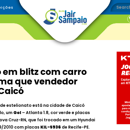
eições
 em blitz com carro
rma que vendedor
 Caicó
 de estelionato está na cidade de Caicó
lo, um
Gol
– Atlanta 1.8, cor verde e placas
ova Cruz-RN, que foi trocado em um Hyundai
009/2010 com placas
KIL-5936
de Recife-PE.