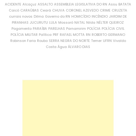
ACIDENTE
Alcaçuz
ASSALTO
ASSEMBLEIA LEGISLATIVA DO RN
Assu
BATATA
Caicó
CARAÚBAS
Ceará
CHUVA
CORONEL AZEVEDO
CRIME
CRUZETA
currais novos
Dilma
Governo do RN
HOMICÍDIO
INCÊNDIO
JARDIM DE
PIRANHAS
JUCURUTU
LULA
Mossoró
NATAL
Nilda
NÉLTER QUEIROZ
Pagamento
PARAÍBA
PARELHAS
Parnamirim
POLÍCIA
POLÍCIA CIVIL
POLÍCIA MILITAR
Política
PRF
RAFAEL MOTTA
RN
ROBERTO GERMANO
Robinson Faria
Roubo
SERRA NEGRA DO NORTE
Temer
UFRN
Vivaldo
Costa
Água
ÁLVARO DIAS