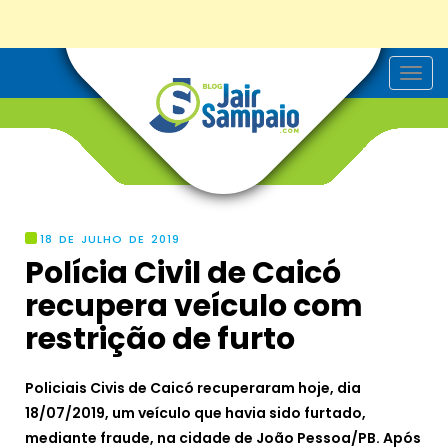
T
o
g
g
l
e
n
a
v
i
g
18 DE JULHO DE 2019
a
Polícia Civil de Caicó
t
i
recupera veículo com
o
n
restrição de furto
Policiais Civis de Caicó recuperaram hoje, dia
18/07/2019, um veículo que havia sido furtado,
mediante fraude, na cidade de João Pessoa/PB. Após