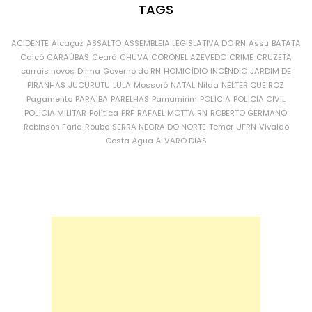
TAGS
ACIDENTE
Alcaçuz
ASSALTO
ASSEMBLEIA LEGISLATIVA DO RN
Assu
BATATA
Caicó
CARAÚBAS
Ceará
CHUVA
CORONEL AZEVEDO
CRIME
CRUZETA
currais novos
Dilma
Governo do RN
HOMICÍDIO
INCÊNDIO
JARDIM DE
PIRANHAS
JUCURUTU
LULA
Mossoró
NATAL
Nilda
NÉLTER QUEIROZ
Pagamento
PARAÍBA
PARELHAS
Parnamirim
POLÍCIA
POLÍCIA CIVIL
POLÍCIA MILITAR
Política
PRF
RAFAEL MOTTA
RN
ROBERTO GERMANO
Robinson Faria
Roubo
SERRA NEGRA DO NORTE
Temer
UFRN
Vivaldo
Costa
Água
ÁLVARO DIAS