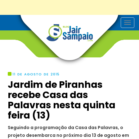
T
o
g
g
l
e
n
a
v
i
g
11 DE AGOSTO DE 2015
a
Jardim de Piranhas
t
i
recebe Casa das
o
n
Palavras nesta quinta
feira (13)
Seguindo a programação da Casa das Palavras, o
projeto desembarca no próximo dia 13 de agosto em