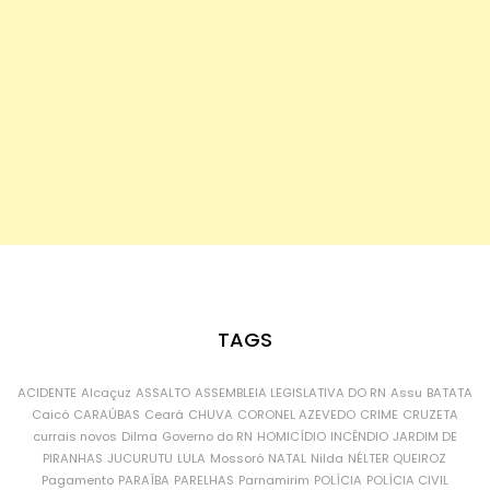
TAGS
ACIDENTE
Alcaçuz
ASSALTO
ASSEMBLEIA LEGISLATIVA DO RN
Assu
BATATA
Caicó
CARAÚBAS
Ceará
CHUVA
CORONEL AZEVEDO
CRIME
CRUZETA
currais novos
Dilma
Governo do RN
HOMICÍDIO
INCÊNDIO
JARDIM DE
PIRANHAS
JUCURUTU
LULA
Mossoró
NATAL
Nilda
NÉLTER QUEIROZ
Pagamento
PARAÍBA
PARELHAS
Parnamirim
POLÍCIA
POLÍCIA CIVIL