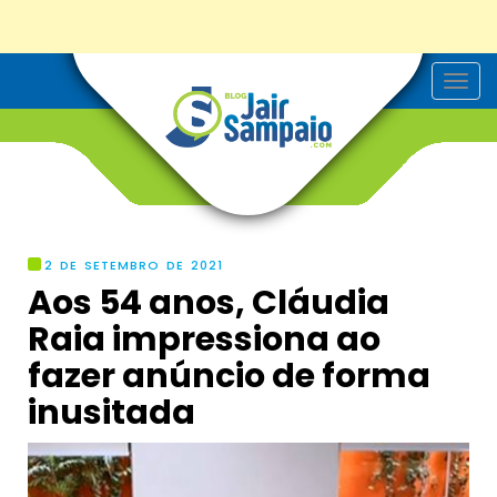
T
o
g
g
l
e
n
a
v
i
g
2 DE SETEMBRO DE 2021
a
Aos 54 anos, Cláudia
t
i
Raia impressiona ao
o
n
fazer anúncio de forma
inusitada