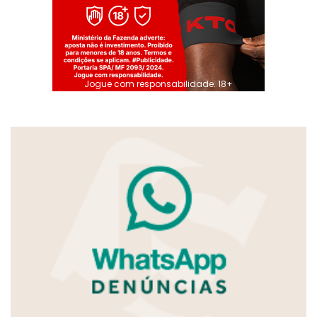
Jogue com responsabilidade. 18+