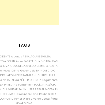
TAGS
CIDENTE
Alcaçuz
ASSALTO
ASSEMBLEIA
ATIVA DO RN
Assu
BATATA
Caicó
CARAÚBAS
CHUVA
CORONEL AZEVEDO
CRIME
CRUZETA
is novos
Dilma
Governo do RN
HOMICÍDIO
NDIO
JARDIM DE PIRANHAS
JUCURUTU
LULA
ró
NATAL
Nilda
NÉLTER QUEIROZ
Pagamento
ÍBA
PARELHAS
Parnamirim
POLÍCIA
POLÍCIA
LÍCIA MILITAR
Política
PRF
RAFAEL MOTTA
RN
RTO GERMANO
Robinson Faria
Roubo
SERRA
DO NORTE
Temer
UFRN
Vivaldo Costa
Água
ÁLVARO DIAS