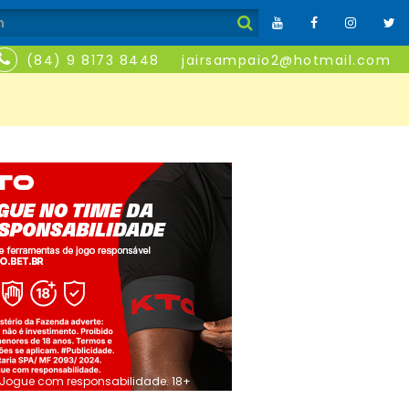
(84) 9 8173 8448
jairsampaio2@hotmail.com
Jogue com responsabilidade. 18+