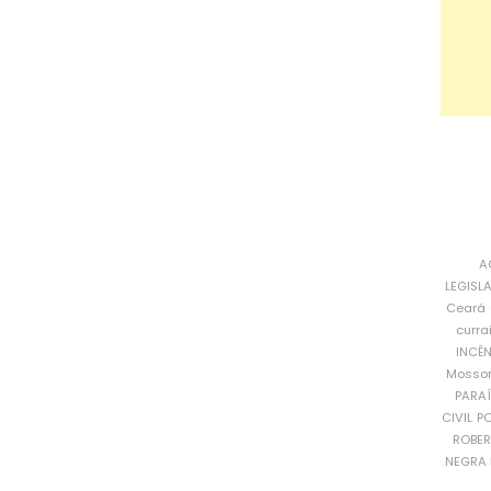
A
LEGISL
Ceará
curra
INCÊ
Mosso
PARA
CIVIL
PO
ROBE
NEGRA 