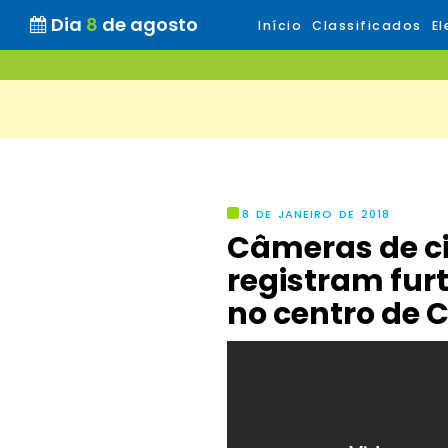
Dia
8
de agosto
Início
Classificados
El
8 DE JANEIRO DE 2018
Câmeras de ci
registram furt
no centro de 