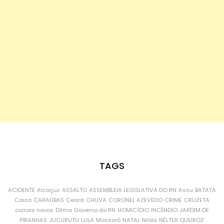
TAGS
ACIDENTE
Alcaçuz
ASSALTO
ASSEMBLEIA LEGISLATIVA DO RN
Assu
BATATA
Caicó
CARAÚBAS
Ceará
CHUVA
CORONEL AZEVEDO
CRIME
CRUZETA
currais novos
Dilma
Governo do RN
HOMICÍDIO
INCÊNDIO
JARDIM DE
PIRANHAS
JUCURUTU
LULA
Mossoró
NATAL
Nilda
NÉLTER QUEIROZ