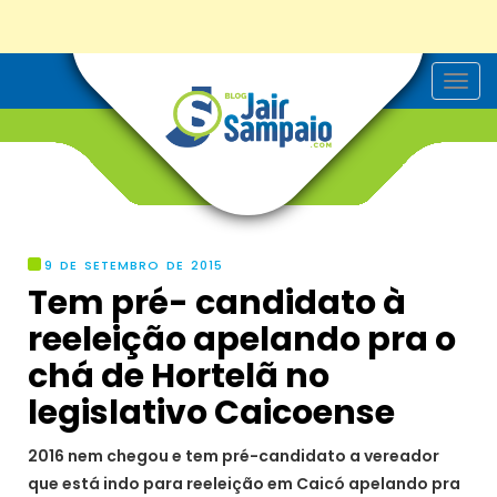
T
o
g
g
l
e
n
a
v
i
g
9 DE SETEMBRO DE 2015
a
Tem pré- candidato à
t
i
reeleição apelando pra o
o
n
chá de Hortelã no
legislativo Caicoense
2016 nem chegou e tem pré-candidato a vereador
que está indo para reeleição em Caicó apelando pra