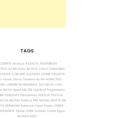
TAGS
CIDENTE
Alcaçuz
ASSALTO
ASSEMBLEIA
ATIVA DO RN
Assu
BATATA
Caicó
CARAÚBAS
CHUVA
CORONEL AZEVEDO
CRIME
CRUZETA
is novos
Dilma
Governo do RN
HOMICÍDIO
NDIO
JARDIM DE PIRANHAS
JUCURUTU
LULA
ró
NATAL
Nilda
NÉLTER QUEIROZ
Pagamento
ÍBA
PARELHAS
Parnamirim
POLÍCIA
POLÍCIA
LÍCIA MILITAR
Política
PRF
RAFAEL MOTTA
RN
RTO GERMANO
Robinson Faria
Roubo
SERRA
DO NORTE
Temer
UFRN
Vivaldo Costa
Água
ÁLVARO DIAS