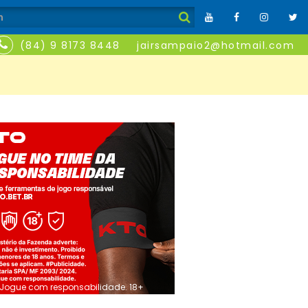
(84) 9 8173 8448
jairsampaio2@hotmail.com
Jogue com responsabilidade. 18+