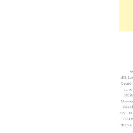
A
LEGISL
Ceará
curra
INCÊ
Mosso
PARA
CIVIL
PO
ROBE
NEGRA 