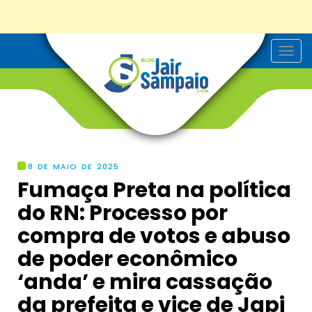
T
o
g
g
l
e
n
a
v
i
g
8 DE MAIO DE 2025
a
Fumaça Preta na política
t
i
do RN: Processo por
o
n
compra de votos e abuso
de poder econômico
‘anda’ e mira cassação
da prefeita e vice de Japi