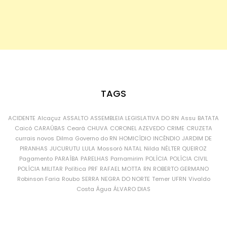
TAGS
ACIDENTE
Alcaçuz
ASSALTO
ASSEMBLEIA LEGISLATIVA DO RN
Assu
BATATA
Caicó
CARAÚBAS
Ceará
CHUVA
CORONEL AZEVEDO
CRIME
CRUZETA
currais novos
Dilma
Governo do RN
HOMICÍDIO
INCÊNDIO
JARDIM DE
PIRANHAS
JUCURUTU
LULA
Mossoró
NATAL
Nilda
NÉLTER QUEIROZ
Pagamento
PARAÍBA
PARELHAS
Parnamirim
POLÍCIA
POLÍCIA CIVIL
POLÍCIA MILITAR
Política
PRF
RAFAEL MOTTA
RN
ROBERTO GERMANO
Robinson Faria
Roubo
SERRA NEGRA DO NORTE
Temer
UFRN
Vivaldo
Costa
Água
ÁLVARO DIAS