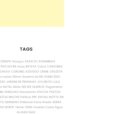
TAGS
CIDENTE
Alcaçuz
ASSALTO
ASSEMBLEIA
ATIVA DO RN
Assu
BATATA
Caicó
CARAÚBAS
CHUVA
CORONEL AZEVEDO
CRIME
CRUZETA
is novos
Dilma
Governo do RN
HOMICÍDIO
NDIO
JARDIM DE PIRANHAS
JUCURUTU
LULA
ró
NATAL
Nilda
NÉLTER QUEIROZ
Pagamento
ÍBA
PARELHAS
Parnamirim
POLÍCIA
POLÍCIA
LÍCIA MILITAR
Política
PRF
RAFAEL MOTTA
RN
RTO GERMANO
Robinson Faria
Roubo
SERRA
DO NORTE
Temer
UFRN
Vivaldo Costa
Água
ÁLVARO DIAS