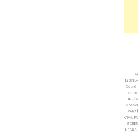
A
LEGISL
Ceará
curra
INCÊ
Mosso
PARA
CIVIL
PO
ROBE
NEGRA 