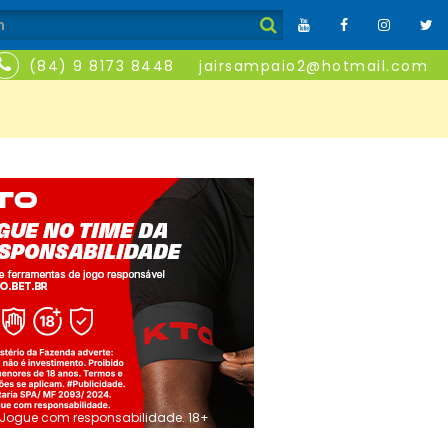
(84) 9 8173 8448
jairsampaio2@hotmail.com
Jogue com responsabilidade. 18+