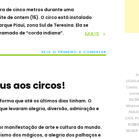
ura de cinco metros durante uma
te de ontem (15). O circo está instalado
que Piauí, zona Sul de Teresina. Ela se
hamado de “corda indiana”.
MAIS >
SEJA O PRIMEIRO A COMENTAR
A
LEGISL
us aos circos!
Ceará
curra
INCÊ
forma que até os últimos dias tinham. O
Mosso
que levaram alegria, diversão, admiração e
PARA
CIVIL
PO
ROBE
ior manifestação de arte e cultura do mundo.
NEGRA 
tismo dos mágicos, a alegria dos palhaços e