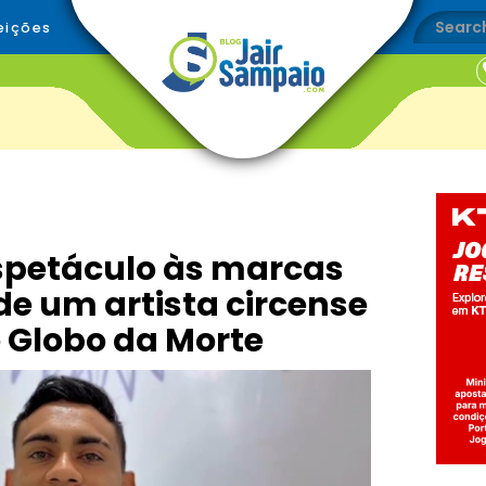
eições
espetáculo às marcas
 de um artista circense
o Globo da Morte