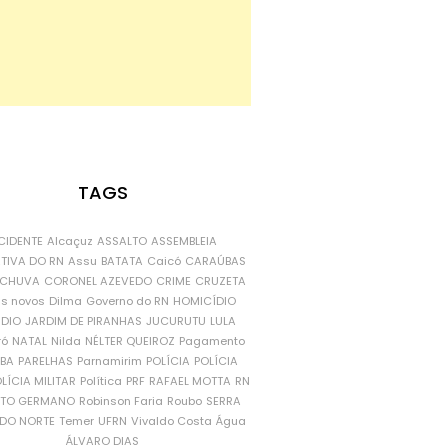
TAGS
CIDENTE
Alcaçuz
ASSALTO
ASSEMBLEIA
ATIVA DO RN
Assu
BATATA
Caicó
CARAÚBAS
CHUVA
CORONEL AZEVEDO
CRIME
CRUZETA
is novos
Dilma
Governo do RN
HOMICÍDIO
NDIO
JARDIM DE PIRANHAS
JUCURUTU
LULA
ró
NATAL
Nilda
NÉLTER QUEIROZ
Pagamento
ÍBA
PARELHAS
Parnamirim
POLÍCIA
POLÍCIA
LÍCIA MILITAR
Política
PRF
RAFAEL MOTTA
RN
RTO GERMANO
Robinson Faria
Roubo
SERRA
DO NORTE
Temer
UFRN
Vivaldo Costa
Água
ÁLVARO DIAS