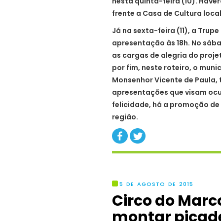
nesta quinta-feira (10). Have
frente a Casa de Cultura local
Já na sexta-feira (11), a Tru
apresentação às 18h. No sába
as cargas de alegria do projeto
por fim, neste roteiro, o muni
Monsenhor Vicente de Paula,
apresentações que visam ocu
felicidade, há a promoção de
região.
5 DE AGOSTO DE 2015
Circo do Marc
montar picade