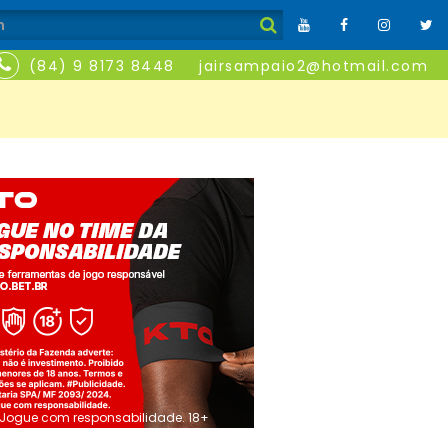
(84) 9 8173 8448
jairsampaio2@hotmail.com
Jogue com responsabilidade. 18+