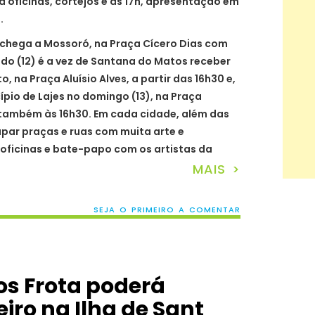
rá oficinas, cortejos e às 17h, apresentação em
.
pe chega a Mossoró, na Praça Cícero Dias com
do (12) é a vez de Santana do Matos receber
, na Praça Aluísio Alves, a partir das 16h30 e,
cípio de Lajes no domingo (13), na Praça
 também às 16h30. Em cada cidade, além das
par praças e ruas com muita arte e
 oficinas e bate-papo com os artistas da
MAIS >
SEJA O PRIMEIRO A COMENTAR
os Frota poderá
iro na Ilha de Sant