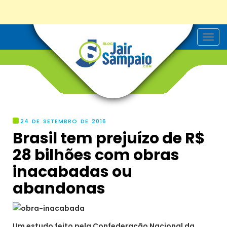
T
o
g
g
l
e
n
a
v
i
g
24 DE SETEMBRO DE 2016
a
Brasil tem prejuízo de R$
t
i
28 bilhões com obras
o
n
inacabadas ou
abandonas
Um estudo feito pela Confederação Nacional da