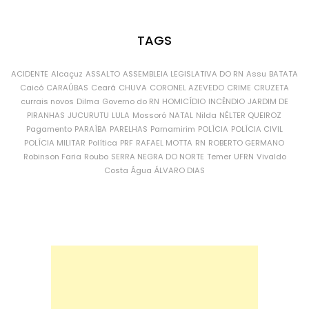
TAGS
ACIDENTE
Alcaçuz
ASSALTO
ASSEMBLEIA LEGISLATIVA DO RN
Assu
BATATA
Caicó
CARAÚBAS
Ceará
CHUVA
CORONEL AZEVEDO
CRIME
CRUZETA
currais novos
Dilma
Governo do RN
HOMICÍDIO
INCÊNDIO
JARDIM DE
PIRANHAS
JUCURUTU
LULA
Mossoró
NATAL
Nilda
NÉLTER QUEIROZ
Pagamento
PARAÍBA
PARELHAS
Parnamirim
POLÍCIA
POLÍCIA CIVIL
POLÍCIA MILITAR
Política
PRF
RAFAEL MOTTA
RN
ROBERTO GERMANO
Robinson Faria
Roubo
SERRA NEGRA DO NORTE
Temer
UFRN
Vivaldo
Costa
Água
ÁLVARO DIAS