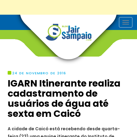
T
o
g
g
l
e
n
a
v
i
g
24 DE NOVEMBRO DE 2016
a
IGARN Itinerante realiza
t
i
cadastramento de
o
n
usuários de água até
sexta em Caicó
A cidade de Caicó está recebendo desde quarta-
feira (23) uma equipe itinerante do Instituto de