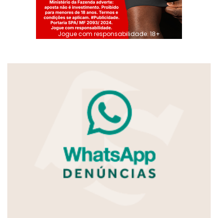
Jogue com responsabilidade. 18+