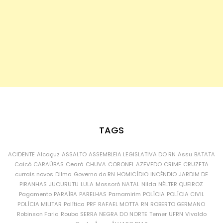
TAGS
ACIDENTE
Alcaçuz
ASSALTO
ASSEMBLEIA LEGISLATIVA DO RN
Assu
BATATA
Caicó
CARAÚBAS
Ceará
CHUVA
CORONEL AZEVEDO
CRIME
CRUZETA
currais novos
Dilma
Governo do RN
HOMICÍDIO
INCÊNDIO
JARDIM DE
PIRANHAS
JUCURUTU
LULA
Mossoró
NATAL
Nilda
NÉLTER QUEIROZ
Pagamento
PARAÍBA
PARELHAS
Parnamirim
POLÍCIA
POLÍCIA CIVIL
POLÍCIA MILITAR
Política
PRF
RAFAEL MOTTA
RN
ROBERTO GERMANO
Robinson Faria
Roubo
SERRA NEGRA DO NORTE
Temer
UFRN
Vivaldo