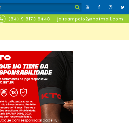
(84) 9 8173 8448
jairsampaio2@hotmail.com
Jogue com responsabilidade. 18+