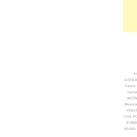
A
LEGISL
Ceará
curra
INCÊ
Mosso
PARA
CIVIL
PO
ROBE
NEGRA 