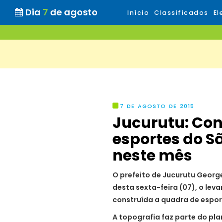
Dia
7
de agosto
Início
Classificados
El
7 DE AGOSTO DE 2015
Jucurutu: Co
esportes do Sã
neste mês
O prefeito de Jucurutu Geor
desta sexta-feira (07), o le
construída a quadra de espo
A topografia faz parte do pla