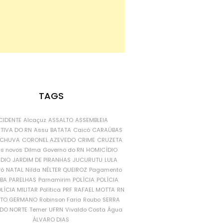
TAGS
CIDENTE
Alcaçuz
ASSALTO
ASSEMBLEIA
ATIVA DO RN
Assu
BATATA
Caicó
CARAÚBAS
CHUVA
CORONEL AZEVEDO
CRIME
CRUZETA
is novos
Dilma
Governo do RN
HOMICÍDIO
NDIO
JARDIM DE PIRANHAS
JUCURUTU
LULA
ró
NATAL
Nilda
NÉLTER QUEIROZ
Pagamento
ÍBA
PARELHAS
Parnamirim
POLÍCIA
POLÍCIA
LÍCIA MILITAR
Política
PRF
RAFAEL MOTTA
RN
RTO GERMANO
Robinson Faria
Roubo
SERRA
DO NORTE
Temer
UFRN
Vivaldo Costa
Água
ÁLVARO DIAS