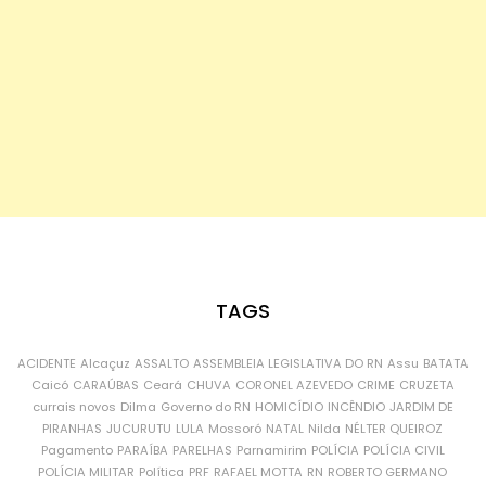
TAGS
ACIDENTE
Alcaçuz
ASSALTO
ASSEMBLEIA LEGISLATIVA DO RN
Assu
BATATA
Caicó
CARAÚBAS
Ceará
CHUVA
CORONEL AZEVEDO
CRIME
CRUZETA
currais novos
Dilma
Governo do RN
HOMICÍDIO
INCÊNDIO
JARDIM DE
PIRANHAS
JUCURUTU
LULA
Mossoró
NATAL
Nilda
NÉLTER QUEIROZ
Pagamento
PARAÍBA
PARELHAS
Parnamirim
POLÍCIA
POLÍCIA CIVIL
POLÍCIA MILITAR
Política
PRF
RAFAEL MOTTA
RN
ROBERTO GERMANO