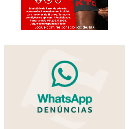
Jogue com responsabilidade. 18+