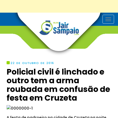
T
o
g
g
l
e
n
a
v
i
g
22 DE OUTUBRO DE 2016
a
Policial civil é linchado e
t
i
outro tem a arma
o
n
roubada em confusão de
festa em Cruzeta
A festa de padroeiro na cidade de Cruzeta na noite