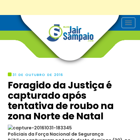
T
o
g
g
l
e
n
a
v
i
g
31 DE OUTUBRO DE 2016
a
Foragido da Justiça é
t
i
capturado após
o
n
tentativa de roubo na
zona Norte de Natal
Policiais da Força Nacional de Segurança