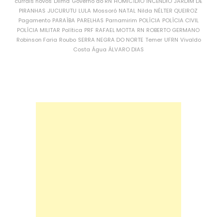
currais novos
Dilma
Governo do RN
HOMICÍDIO
INCÊNDIO
JARDIM DE
PIRANHAS
JUCURUTU
LULA
Mossoró
NATAL
Nilda
NÉLTER QUEIROZ
Pagamento
PARAÍBA
PARELHAS
Parnamirim
POLÍCIA
POLÍCIA CIVIL
POLÍCIA MILITAR
Política
PRF
RAFAEL MOTTA
RN
ROBERTO GERMANO
Robinson Faria
Roubo
SERRA NEGRA DO NORTE
Temer
UFRN
Vivaldo
Costa
Água
ÁLVARO DIAS