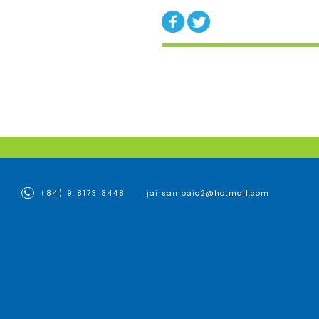
(84) 9 8173 8448
jairsampaio2@hotmail.com