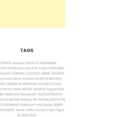
TAGS
CIDENTE
Alcaçuz
ASSALTO
ASSEMBLEIA
ATIVA DO RN
Assu
BATATA
Caicó
CARAÚBAS
CHUVA
CORONEL AZEVEDO
CRIME
CRUZETA
is novos
Dilma
Governo do RN
HOMICÍDIO
NDIO
JARDIM DE PIRANHAS
JUCURUTU
LULA
ró
NATAL
Nilda
NÉLTER QUEIROZ
Pagamento
ÍBA
PARELHAS
Parnamirim
POLÍCIA
POLÍCIA
LÍCIA MILITAR
Política
PRF
RAFAEL MOTTA
RN
RTO GERMANO
Robinson Faria
Roubo
SERRA
DO NORTE
Temer
UFRN
Vivaldo Costa
Água
ÁLVARO DIAS