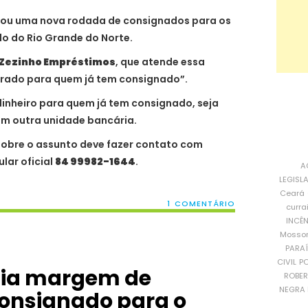
rou uma nova rodada de consignados para os
o do Rio Grande do Norte.
Zezinho Empréstimos
, que atende essa
erado para quem já tem consignado”.
inheiro para quem já tem consignado, seja
m outra unidade bancária.
obre o assunto deve fazer contato com
lar oficial
84 99982-1644
.
A
LEGISL
Ceará
1 COMENTÁRIO
curra
INCÊ
Mosso
PARA
CIVIL
PO
ia margem de
ROBE
NEGRA 
onsignado para o