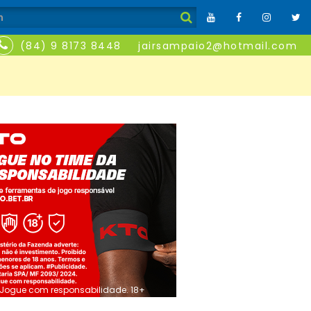
(84) 9 8173 8448
jairsampaio2@hotmail.com
Jogue com responsabilidade. 18+