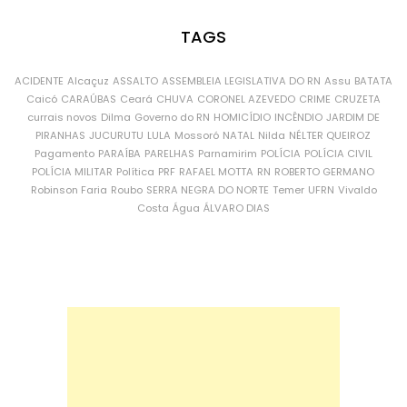
TAGS
ACIDENTE
Alcaçuz
ASSALTO
ASSEMBLEIA LEGISLATIVA DO RN
Assu
BATATA
Caicó
CARAÚBAS
Ceará
CHUVA
CORONEL AZEVEDO
CRIME
CRUZETA
currais novos
Dilma
Governo do RN
HOMICÍDIO
INCÊNDIO
JARDIM DE
PIRANHAS
JUCURUTU
LULA
Mossoró
NATAL
Nilda
NÉLTER QUEIROZ
Pagamento
PARAÍBA
PARELHAS
Parnamirim
POLÍCIA
POLÍCIA CIVIL
POLÍCIA MILITAR
Política
PRF
RAFAEL MOTTA
RN
ROBERTO GERMANO
Robinson Faria
Roubo
SERRA NEGRA DO NORTE
Temer
UFRN
Vivaldo
Costa
Água
ÁLVARO DIAS