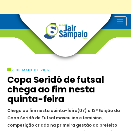
T
o
g
g
l
e
n
a
v
i
g
7 DE MAIO DE 2015
a
Copa Seridó de futsal
t
i
chega ao fim nesta
o
n
quinta-feira
Chega ao fim nesta quinta-feira(07) a 13ª Edição da
Copa Seridó de Futsal masculino e feminino,
competição criada na primeira gestão do prefeito