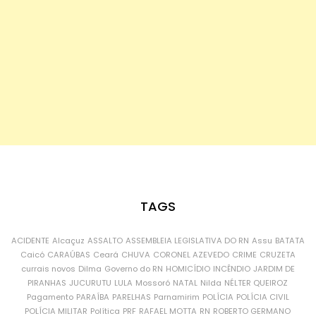
TAGS
ACIDENTE
Alcaçuz
ASSALTO
ASSEMBLEIA LEGISLATIVA DO RN
Assu
BATATA
Caicó
CARAÚBAS
Ceará
CHUVA
CORONEL AZEVEDO
CRIME
CRUZETA
currais novos
Dilma
Governo do RN
HOMICÍDIO
INCÊNDIO
JARDIM DE
PIRANHAS
JUCURUTU
LULA
Mossoró
NATAL
Nilda
NÉLTER QUEIROZ
Pagamento
PARAÍBA
PARELHAS
Parnamirim
POLÍCIA
POLÍCIA CIVIL
POLÍCIA MILITAR
Política
PRF
RAFAEL MOTTA
RN
ROBERTO GERMANO