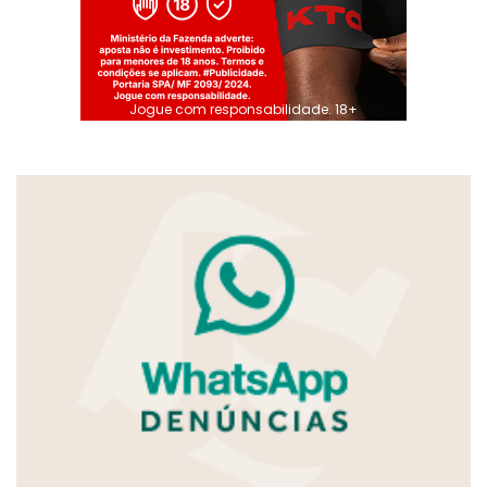
Jogue com responsabilidade. 18+