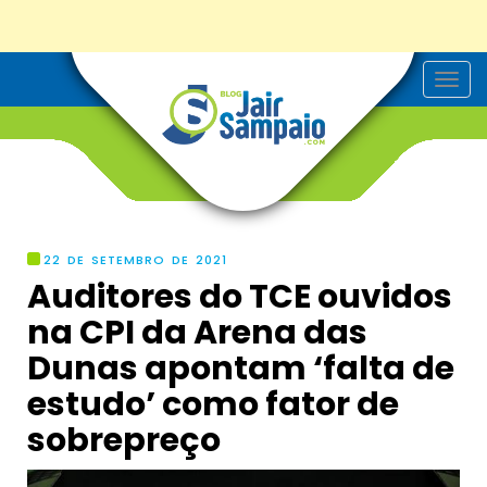
T
o
g
g
l
e
n
a
v
i
g
22 DE SETEMBRO DE 2021
a
Auditores do TCE ouvidos
t
i
na CPI da Arena das
o
n
Dunas apontam ‘falta de
estudo’ como fator de
sobrepreço