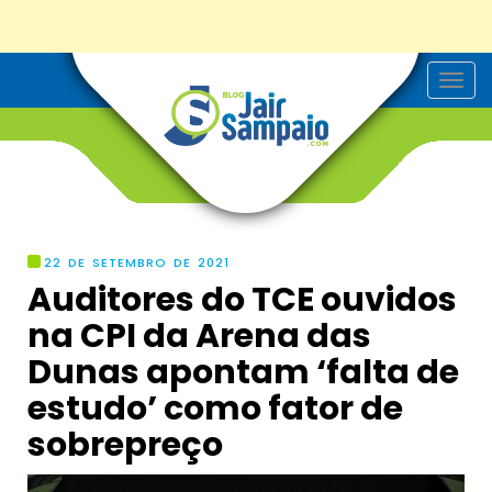
T
o
g
g
l
e
n
a
v
i
g
22 DE SETEMBRO DE 2021
a
Auditores do TCE ouvidos
t
i
na CPI da Arena das
o
n
Dunas apontam ‘falta de
estudo’ como fator de
sobrepreço