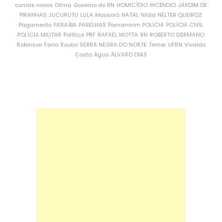
currais novos
Dilma
Governo do RN
HOMICÍDIO
INCÊNDIO
JARDIM DE
PIRANHAS
JUCURUTU
LULA
Mossoró
NATAL
Nilda
NÉLTER QUEIROZ
Pagamento
PARAÍBA
PARELHAS
Parnamirim
POLÍCIA
POLÍCIA CIVIL
POLÍCIA MILITAR
Política
PRF
RAFAEL MOTTA
RN
ROBERTO GERMANO
Robinson Faria
Roubo
SERRA NEGRA DO NORTE
Temer
UFRN
Vivaldo
Costa
Água
ÁLVARO DIAS