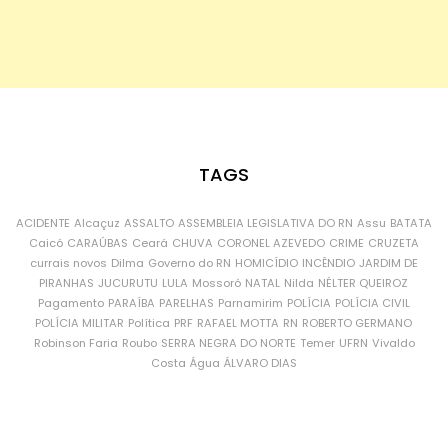
TAGS
ACIDENTE
Alcaçuz
ASSALTO
ASSEMBLEIA LEGISLATIVA DO RN
Assu
BATATA
Caicó
CARAÚBAS
Ceará
CHUVA
CORONEL AZEVEDO
CRIME
CRUZETA
currais novos
Dilma
Governo do RN
HOMICÍDIO
INCÊNDIO
JARDIM DE
PIRANHAS
JUCURUTU
LULA
Mossoró
NATAL
Nilda
NÉLTER QUEIROZ
Pagamento
PARAÍBA
PARELHAS
Parnamirim
POLÍCIA
POLÍCIA CIVIL
POLÍCIA MILITAR
Política
PRF
RAFAEL MOTTA
RN
ROBERTO GERMANO
Robinson Faria
Roubo
SERRA NEGRA DO NORTE
Temer
UFRN
Vivaldo
Costa
Água
ÁLVARO DIAS