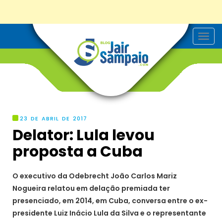
T
o
g
g
l
e
n
a
v
i
g
23 DE ABRIL DE 2017
a
Delator: Lula levou
t
i
proposta a Cuba
o
n
O executivo da Odebrecht João Carlos Mariz
Nogueira relatou em delação premiada ter
presenciado, em 2014, em Cuba, conversa entre o ex-
presidente Luiz Inácio Lula da Silva e o representante