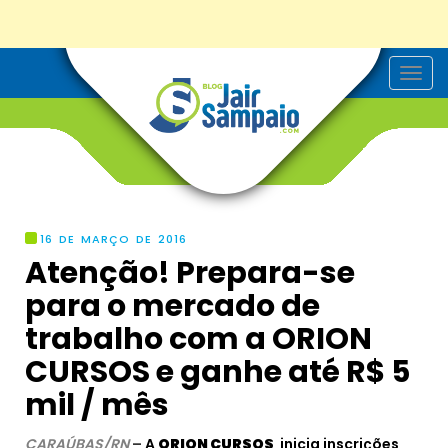
T
o
g
g
l
e
n
a
v
i
g
16 DE MARÇO DE 2016
a
Atenção! Prepara-se
t
i
para o mercado de
o
n
trabalho com a ORION
CURSOS e ganhe até R$ 5
mil / mês
CARAÚBAS/RN
–
A
ORION CURSOS
inicia inscrições