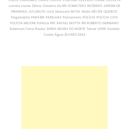
Caicó
CARAÚBAS
Ceará
CHUVA
CORONEL AZEVEDO
CRIME
CRUZETA
currais novos
Dilma
Governo do RN
HOMICÍDIO
INCÊNDIO
JARDIM DE
PIRANHAS
JUCURUTU
LULA
Mossoró
NATAL
Nilda
NÉLTER QUEIROZ
Pagamento
PARAÍBA
PARELHAS
Parnamirim
POLÍCIA
POLÍCIA CIVIL
POLÍCIA MILITAR
Política
PRF
RAFAEL MOTTA
RN
ROBERTO GERMANO
Robinson Faria
Roubo
SERRA NEGRA DO NORTE
Temer
UFRN
Vivaldo
Costa
Água
ÁLVARO DIAS