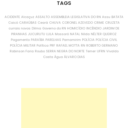
TAGS
ACIDENTE
Alcaçuz
ASSALTO
ASSEMBLEIA LEGISLATIVA DO RN
Assu
BATATA
Caicó
CARAÚBAS
Ceará
CHUVA
CORONEL AZEVEDO
CRIME
CRUZETA
currais novos
Dilma
Governo do RN
HOMICÍDIO
INCÊNDIO
JARDIM DE
PIRANHAS
JUCURUTU
LULA
Mossoró
NATAL
Nilda
NÉLTER QUEIROZ
Pagamento
PARAÍBA
PARELHAS
Parnamirim
POLÍCIA
POLÍCIA CIVIL
POLÍCIA MILITAR
Política
PRF
RAFAEL MOTTA
RN
ROBERTO GERMANO
Robinson Faria
Roubo
SERRA NEGRA DO NORTE
Temer
UFRN
Vivaldo
Costa
Água
ÁLVARO DIAS