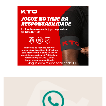
Jogue com responsabilidade. 18+