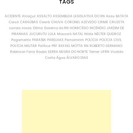
TAGS
ACIDENTE
Alcaçuz
ASSALTO
ASSEMBLEIA LEGISLATIVA DO RN
Assu
BATATA
Caicó
CARAÚBAS
Ceará
CHUVA
CORONEL AZEVEDO
CRIME
CRUZETA
currais novos
Dilma
Governo do RN
HOMICÍDIO
INCÊNDIO
JARDIM DE
PIRANHAS
JUCURUTU
LULA
Mossoró
NATAL
Nilda
NÉLTER QUEIROZ
Pagamento
PARAÍBA
PARELHAS
Parnamirim
POLÍCIA
POLÍCIA CIVIL
POLÍCIA MILITAR
Política
PRF
RAFAEL MOTTA
RN
ROBERTO GERMANO
Robinson Faria
Roubo
SERRA NEGRA DO NORTE
Temer
UFRN
Vivaldo
Costa
Água
ÁLVARO DIAS