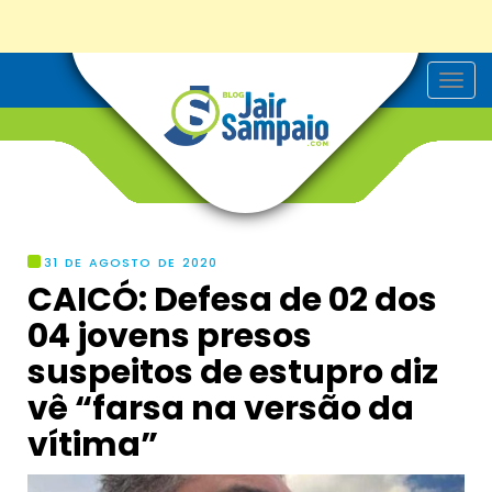
T
o
g
g
l
e
n
a
v
i
g
31 DE AGOSTO DE 2020
a
CAICÓ: Defesa de 02 dos
t
i
04 jovens presos
o
n
suspeitos de estupro diz
vê “farsa na versão da
vítima”