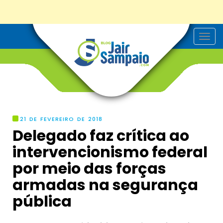
T
o
g
g
l
e
n
a
v
i
g
21 DE FEVEREIRO DE 2018
a
Delegado faz crítica ao
t
i
intervencionismo federal
o
n
por meio das forças
armadas na segurança
pública