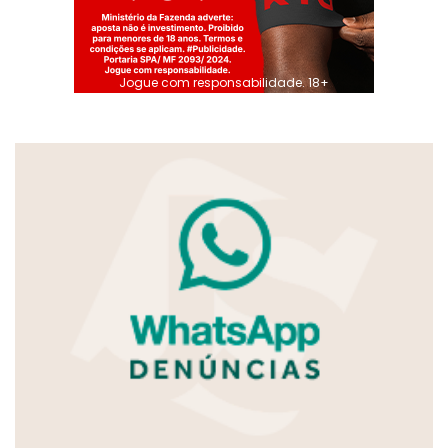
Jogue com responsabilidade. 18+