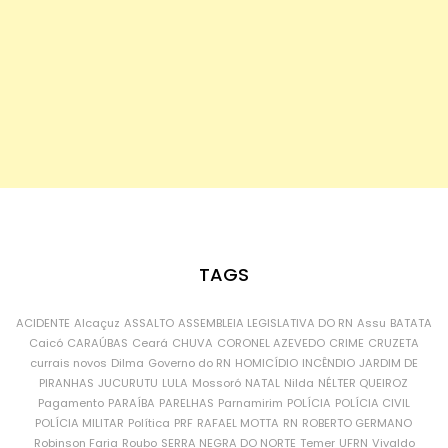
TAGS
ACIDENTE
Alcaçuz
ASSALTO
ASSEMBLEIA LEGISLATIVA DO RN
Assu
BATATA
Caicó
CARAÚBAS
Ceará
CHUVA
CORONEL AZEVEDO
CRIME
CRUZETA
currais novos
Dilma
Governo do RN
HOMICÍDIO
INCÊNDIO
JARDIM DE
PIRANHAS
JUCURUTU
LULA
Mossoró
NATAL
Nilda
NÉLTER QUEIROZ
Pagamento
PARAÍBA
PARELHAS
Parnamirim
POLÍCIA
POLÍCIA CIVIL
POLÍCIA MILITAR
Política
PRF
RAFAEL MOTTA
RN
ROBERTO GERMANO
Robinson Faria
Roubo
SERRA NEGRA DO NORTE
Temer
UFRN
Vivaldo