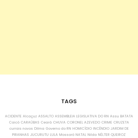
TAGS
ACIDENTE
Alcaçuz
ASSALTO
ASSEMBLEIA LEGISLATIVA DO RN
Assu
BATATA
Caicó
CARAÚBAS
Ceará
CHUVA
CORONEL AZEVEDO
CRIME
CRUZETA
currais novos
Dilma
Governo do RN
HOMICÍDIO
INCÊNDIO
JARDIM DE
PIRANHAS
JUCURUTU
LULA
Mossoró
NATAL
Nilda
NÉLTER QUEIROZ