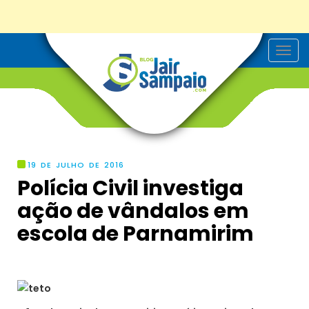
T
o
g
g
l
e
n
a
v
i
g
19 DE JULHO DE 2016
a
Polícia Civil investiga
t
i
ação de vândalos em
o
n
escola de Parnamirim