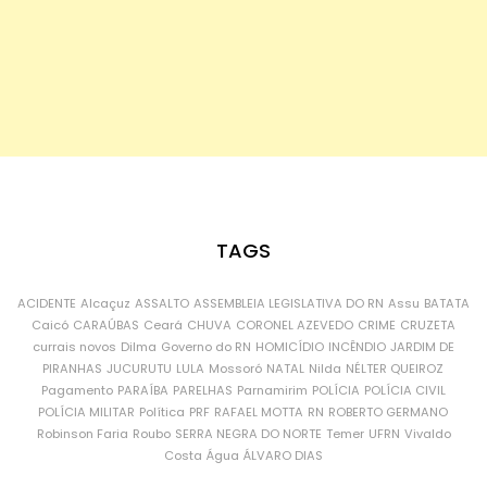
TAGS
ACIDENTE
Alcaçuz
ASSALTO
ASSEMBLEIA LEGISLATIVA DO RN
Assu
BATATA
Caicó
CARAÚBAS
Ceará
CHUVA
CORONEL AZEVEDO
CRIME
CRUZETA
currais novos
Dilma
Governo do RN
HOMICÍDIO
INCÊNDIO
JARDIM DE
PIRANHAS
JUCURUTU
LULA
Mossoró
NATAL
Nilda
NÉLTER QUEIROZ
Pagamento
PARAÍBA
PARELHAS
Parnamirim
POLÍCIA
POLÍCIA CIVIL
POLÍCIA MILITAR
Política
PRF
RAFAEL MOTTA
RN
ROBERTO GERMANO
Robinson Faria
Roubo
SERRA NEGRA DO NORTE
Temer
UFRN
Vivaldo
Costa
Água
ÁLVARO DIAS