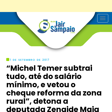
T
o
g
g
l
e
n
a
v
i
g
1 DE SETEMBRO DE 2017
a
“Michel Temer subtrai
t
i
tudo, até do salário
o
n
mínimo, e vetou o
cheque reforma da zona
rural”, detona a
deputada Zenaide Maia