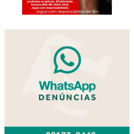
Jogue com responsabilidade. 18+